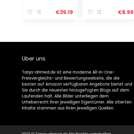
Stück, 3D-
Silikonmatte mit
Druckstift,
Fingerkappen,
Silikon-Pad,
22 x 22 cm
€
35.19
€
8.99
grün,
Kopierbrett,
weiche Matte,
Zeichenwerkzeu
g mit…
Über uns
Tanja-ahmed.de ist eine moderne All-in-One-
Preisvergleichs- und Bewertungswebsite, die die
besten auf Amazon verfügbaren Angebote bietet und
Sie durch die neuesten hinzugefügten Blogs auf dem
Laufenden hält. Alle Bilder unterliegen dem
Urheberrecht ihrer jeweiligen Eigentümer. Alle zitierten
Inhalte stammen aus ihren jeweiligen Quellen.
2022 © Tanja-ahmed.de Alle Rechte vorbehalten