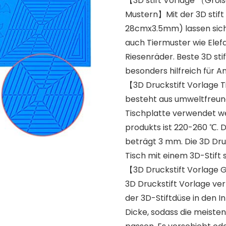
【3D stift Vorlage （Groß
Mustern】Mit der 3D stift
28cmx3.5mm) lassen sich 
auch Tiermuster wie Elef
Riesenräder. Beste 3D sti
besonders hilfreich für A
【3D Druckstift Vorlage T
besteht aus umweltfreund
Tischplatte verwendet w
produkts ist 220-260 ℃. D
beträgt 3 mm. Die 3D Dru
Tisch mit einem 3D-Stift 
【3D Druckstift Vorlage G
3D Druckstift Vorlage ve
der 3D-Stiftdüse in den 
Dicke, sodass die meisten