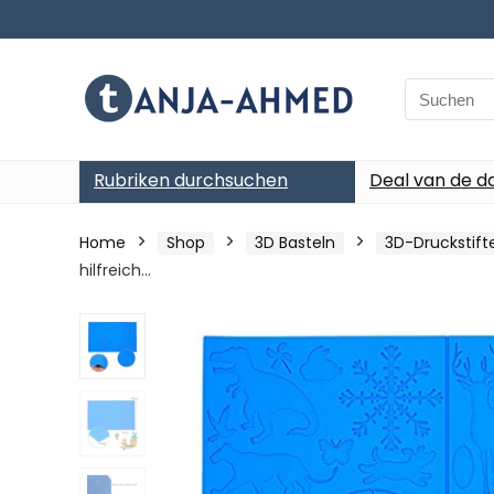
Search
for:
Rubriken durchsuchen
Deal van de d
Home
Shop
3D Basteln
3D-Druckstift
hilfreich…