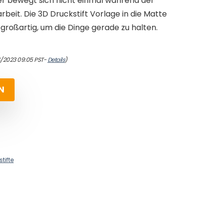
er bewegt sich nicht einmal während der
rbeit. Die 3D Druckstift Vorlage in die Matte
 großartig, um die Dinge gerade zu halten.
4/2023 09:05 PST-
Details
)
N
tifte