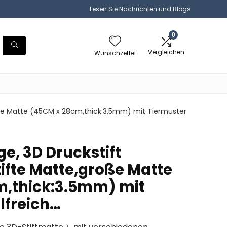
Lesen Sie Nachrichten und Blogs
0
Vergleichen
Wunschzettel
große Matte (45CM x 28cm,thick:3.5mm) mit Tiermuster
ge, 3D Druckstift
tifte Matte,große Matte
m,thick:3.5mm) mit
lfreich…