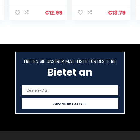
Vorlage, 3D pen
Stift Silikonpad,
Vorlage, 3D
Blue Copy Board
Zeichenschablo
Softmatte
€
12.99
€
13.79
nen, 3D
Zeichenzubehör
Zeichenbücher,
mit
Zeichenmuster
Fingerkappen
mit…
TRETEN SIE UNSERER MAIL-LISTE FÜR BESTE BEI
Bietet an