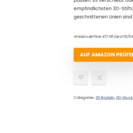
passen. Es verschiebt od
empfindlichsten 3D-Stifta
geschnittenen Linien sind
Amazon.de Price:
€
17.99
(as of 10/0
AUF AMAZON PRÜFE
Categories:
3D Basteln
,
3D-Drucks