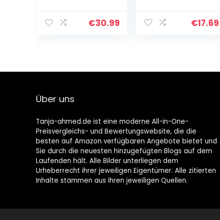
Stiftmatte Stift
Silikonmatte
Kinder Anfänger
€
30.99
€
17.69
3D Druck Stift
Vorlage 3D-
Stifte…
Über uns
Tanja-ahmed.de ist eine moderne All-in-One-
Preisvergleichs- und Bewertungswebsite, die die
besten auf Amazon verfügbaren Angebote bietet und
Sie durch die neuesten hinzugefügten Blogs auf dem
Laufenden hält. Alle Bilder unterliegen dem
Urheberrecht ihrer jeweiligen Eigentümer. Alle zitierten
Inhalte stammen aus ihren jeweiligen Quellen.