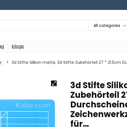
All categories
ag
blogs
e
3d Stifte Silikon matte, 3d Stifte Zubehörteil 27 * 21.5c
3d Stifte Sili
Zubehörteil 2
Durchschein
Zeichenwerkz
für…