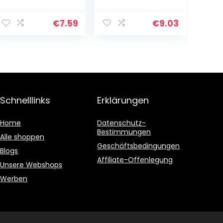
en
Cartoon-Muster
Papierschablon
3D-Drucker-
en für 3D-
Zeichnungspapi
€
7.59
€
9.03
Druckstift 40
er-Form, DIY 3D-
Cartoon-Muster
Druckstift-
für Kinder DIY
Graffiti…
Malerei…
Schnelllinks
Erklärungen
Home
Datenschutz-
Bestimmungen
Alle shoppen
Geschäftsbedingungen
Blogs
Affiliate-Offenlegung
Unsere Webshops
Werben