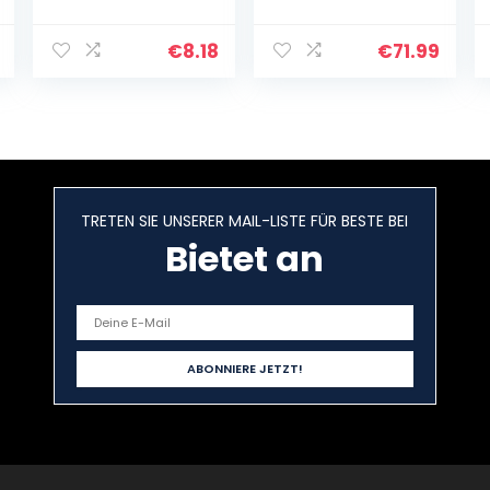
Drucker Stift, 20
Filament 12
Stück 3D-
Farben Set, Jede
Drucker
Farbe 3M, 3D
€
8.18
€
71.99
Zeichenpapier,
Stift Set für
3D-Stift Malerei
Doodling,
Graffiti-Vorlage
Basteln, Malen…
40…
TRETEN SIE UNSERER MAIL-LISTE FÜR BESTE BEI
Bietet an