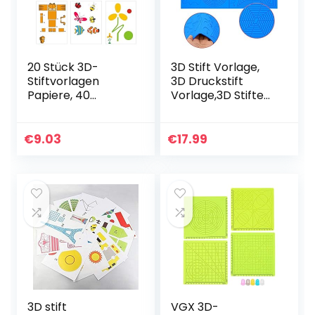
20 Stück 3D-
3D Stift Vorlage,
Stiftvorlagen
3D Druckstift
Papiere, 40
Vorlage,3D Stifte
Cartoon-Muster
Matte,große
3D-Drucker-
Matte (45CM x
Zeichnungspapier-
28cm,thick:3.5mm
€
9.03
€
17.99
Form, DIY 3D-
) mit Tiermuster
Druckstift-
hilfreich…
Graffiti…
3D stift
VGX 3D-