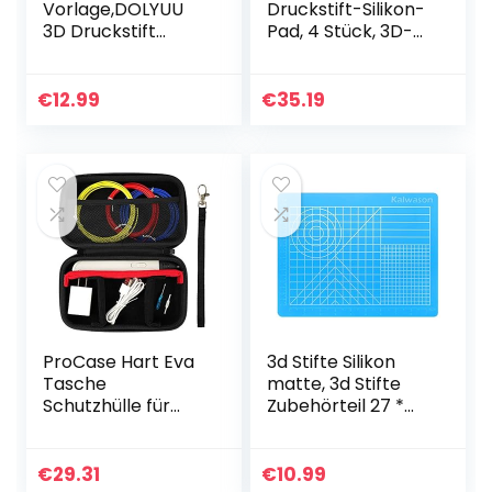
Vorlage,DOLYUU
Druckstift-Silikon-
3D Druckstift
Pad, 4 Stück, 3D-
Vorlage, 3D pen
Druckstift, Silikon-
Vorlage, 3D
Pad, grün,
Zeichenschablone
Kopierbrett,
€
12.99
€
35.19
n, 3D
weiche Matte,
Zeichenbücher,
Zeichenwerkzeug
Zeichenmuster
mit…
mit…
ProCase Hart Eva
3d Stifte Silikon
Tasche
matte, 3d Stifte
Schutzhülle für
Zubehörteil 27 *
MYNT3D Super 3D-
21.5cm
Stift / MYNT3D
Durchscheinend
Professional
Blau
€
29.31
€
10.99