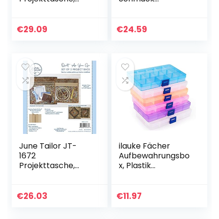
Schwarz Zippity-
Schmuckstück Box
do-done(tm)
Klapp Schatz Brust
Verzierten
€
29.09
€
24.59
Organizer
Viktorianischen…
June Tailor JT-
ilauke Fächer
1672
Aufbewahrungsbo
Projekttasche,
x, Plastik
Camel Zippity-do-
Aufbewahrungsbo
done(tm)
x in 5 Farben
Sortierbox
€
26.03
€
11.97
Sortimentsboxen
Einstellbar Fächer