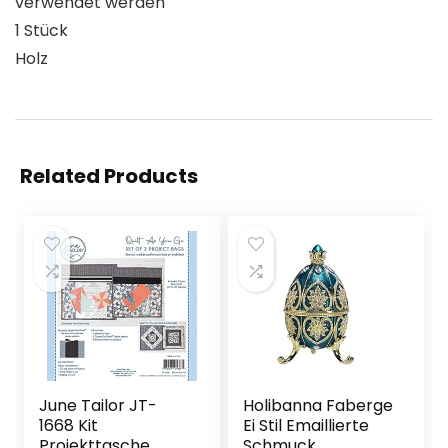
verwendet werden
1 Stück
Holz
Related Products
June Tailor JT-
Holibanna Faberge
1668 Kit
Ei Stil Emaillierte
Projekttasche,
Schmuck