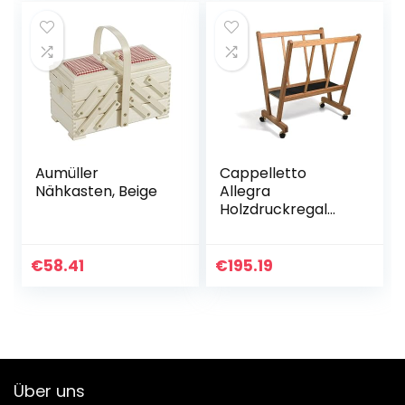
für…
Aumüller
Cappelletto
Nähkasten, Beige
Allegra
Holzdruckregal
Premium Großes
Display Lagerregal
für Poster, Drucke,
€
58.41
€
195.19
Paneele,
Kunstausstellunge
n…
Über uns