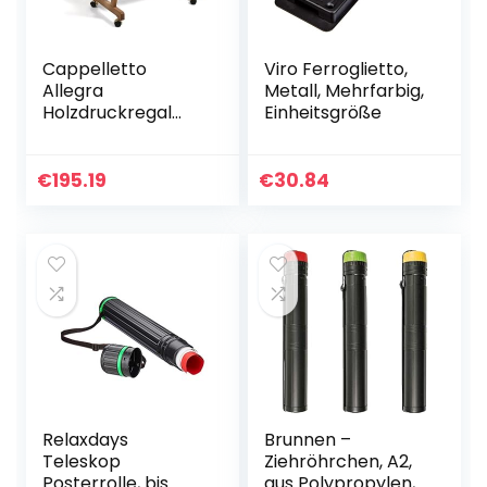
Cappelletto
Viro Ferroglietto,
Allegra
Metall, Mehrfarbig,
Holzdruckregal
Einheitsgröße
Premium Großes
Display Lagerregal
für Poster, Drucke,
€
195.19
€
30.84
Paneele,
Kunstausstellunge
n…
Relaxdays
Brunnen –
Teleskop
Ziehröhrchen, A2,
Posterrolle, bis
aus Polypropylen,