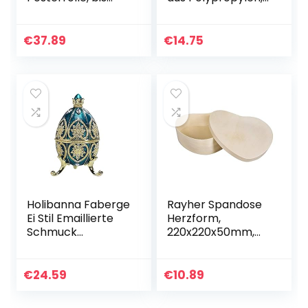
Größe A0,
der Durchmesser
verstellbarer
beträgt ca. 5 cm ||
Tragegurt,
Sortiert
€
37.89
€
14.75
Schraubdeckel, 64
– 100 cm,
Kunststoff,
schwarz
Holibanna Faberge
Rayher Spandose
Ei Stil Emaillierte
Herzform,
Schmuck
220x220x50mm,
Schmuckstück Box
Holz, natur, 22 x 21 x
Klapp Schatz Brust
5.2 cm
Verzierten
€
24.59
€
10.89
Organizer
Viktorianischen…