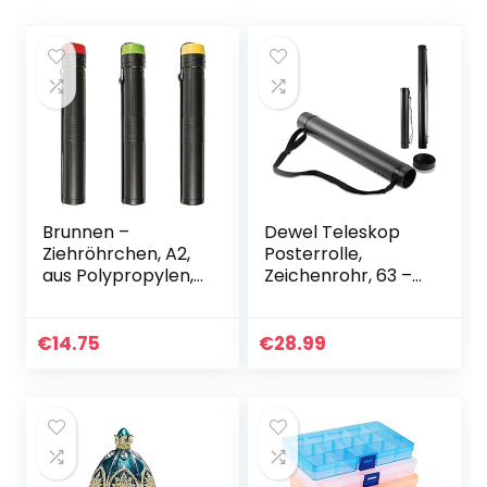
Brunnen –
Dewel Teleskop
Ziehröhrchen, A2,
Posterrolle,
aus Polypropylen,
Zeichenrohr, 63 –
der Durchmesser
107 cm, Köcher für
beträgt ca. 5 cm ||
Bilder Poster und
Sortiert
Flipchart Papier,
€
14.75
€
28.99
Länge und
Tragegurt…