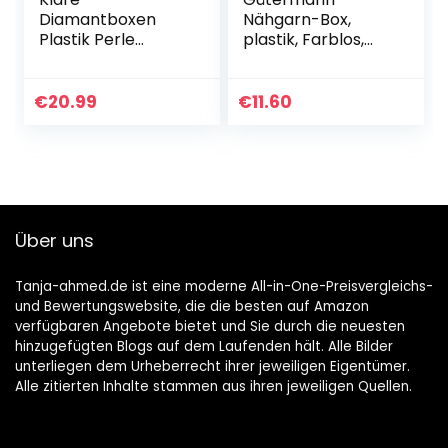
Diamantboxen
Nähgarn-Box,
Plastik Perle
plastik, Farblos,
Speicher Behälter
27-Spulen-
Set mit 30 Stücke
Kapazität
Vorratsgläser
€
20.99
€
11.60
Diamant Malerei
Zubehör Kasten…
Über uns
Tanja-ahmed.de ist eine moderne All-in-One-Preisvergleichs-
und Bewertungswebsite, die die besten auf Amazon
verfügbaren Angebote bietet und Sie durch die neuesten
hinzugefügten Blogs auf dem Laufenden hält. Alle Bilder
unterliegen dem Urheberrecht ihrer jeweiligen Eigentümer.
Alle zitierten Inhalte stammen aus ihren jeweiligen Quellen.