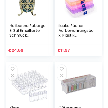
Holibanna Faberge
ilauke Fächer
Ei Stil Emaillierte
Aufbewahrungsbo
Schmuck
x, Plastik
Schmuckstück Box
Aufbewahrungsbo
Klapp Schatz Brust
x in 5 Farben
Verzierten
Sortierbox
€
24.59
€
11.97
Organizer
Sortimentsboxen
Viktorianischen…
Einstellbar Fächer
für…
Klare
Gütermann