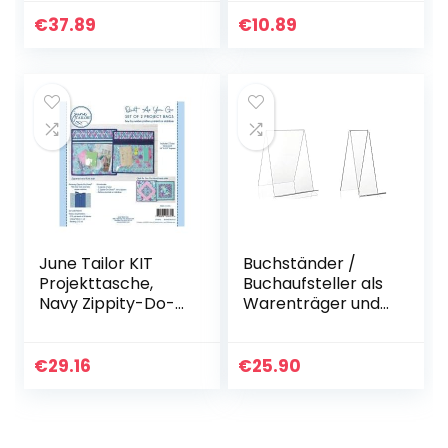
verstellbarer
5.2 cm
Tragegurt,
€
37.89
€
10.89
Schraubdeckel, 64
– 100 cm,
Kunststoff,
schwarz
June Tailor KIT
Buchständer /
Projekttasche,
Buchaufsteller als
Navy Zippity-Do-
Warenträger und
Done(TM)
Schrägsteller im
DIN A4 Format aus
original PLEXIGLAS
€
29.16
€
25.90
& Schrägsteller…