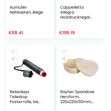
Aumüller
Cappelletto
Nähkasten, Beige
Allegra
Holzdruckregal
Premium Großes
Display Lagerregal
für Poster, Drucke,
€
58.41
€
195.19
Paneele,
Kunstausstellunge
n…
Relaxdays
Rayher Spandose
Teleskop
Herzform,
Posterrolle, bis
220x220x50mm,
Größe A0,
Holz, natur, 22 x 21 x