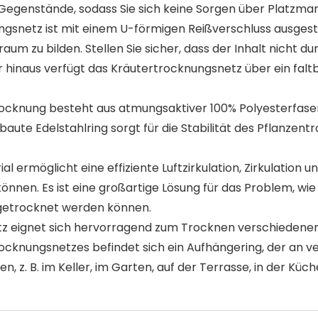
 Gegenstände, sodass Sie sich keine Sorgen über Platzm
netz ist mit einem U-förmigen Reißverschluss ausgestat
 zu bilden. Stellen Sie sicher, dass der Inhalt nicht du
ber hinaus verfügt das Kräutertrocknungsnetz über ein fal
cknung besteht aus atmungsaktiver 100% Polyesterfaser u
ute Edelstahlring sorgt für die Stabilität des Pflanzentro
ermöglicht eine effiziente Luftzirkulation, Zirkulation u
nnen. Es ist eine großartige Lösung für das Problem, wie
getrocknet werden können.
 eignet sich hervorragend zum Trocknen verschiedener K
rocknungsnetzes befindet sich ein Aufhängering, der an 
z. B. im Keller, im Garten, auf der Terrasse, in der Küch