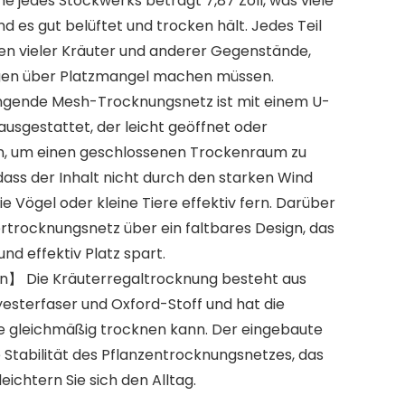
 jedes Stockwerks beträgt 7,87 Zoll, was viele
 es gut belüftet und trocken hält. Jedes Teil
nen vieler Kräuter und anderer Gegenstände,
orgen über Platzmangel machen müssen.
gende Mesh-Trocknungsnetz ist mit einem U-
usgestattet, der leicht geöffnet oder
, um einen geschlossenen Trockenraum zu
, dass der Inhalt nicht durch den starken Wind
ie Vögel oder kleine Tiere effektiv fern. Darüber
ertrocknungsnetz über ein faltbares Design, das
nd effektiv Platz spart.
n】 Die Kräuterregaltrocknung besteht aus
esterfaser und Oxford-Stoff und hat die
sie gleichmäßig trocknen kann. Der eingebaute
ie Stabilität des Pflanzentrocknungsnetzes, das
rleichtern Sie sich den Alltag.