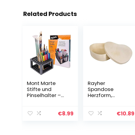
Related Products
Mont Marte
Rayher
Stifte und
Spandose
Pinselhalter –
Herzform,
Stiftehalter mit
220x220x50mm,
82 Fächern – 18
Holz, natur, 22 x
extra breite
21 x 5.2 cm
€
8.99
€
10.89
Fächer für
Marker – Ideal
für das…