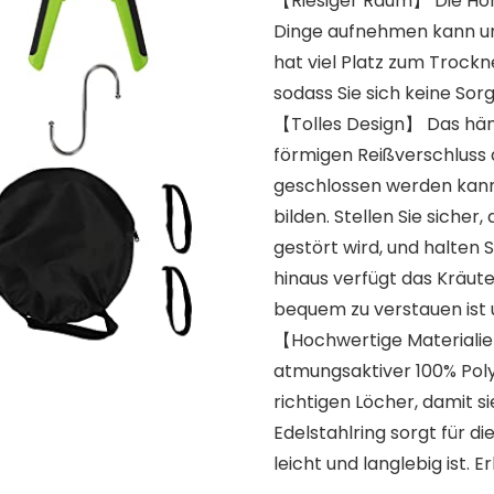
【Riesiger Raum】 Die Höhe
Dinge aufnehmen kann und
hat viel Platz zum Trock
sodass Sie sich keine S
【Tolles Design】 Das hän
förmigen Reißverschluss a
geschlossen werden kann
bilden. Stellen Sie sicher
gestört wird, und halten S
hinaus verfügt das Kräut
bequem zu verstauen ist u
【Hochwertige Materialie
atmungsaktiver 100% Poly
richtigen Löcher, damit 
Edelstahlring sorgt für d
leicht und langlebig ist. E