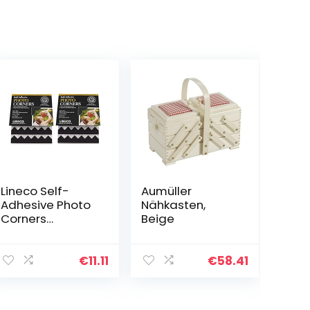
Lineco Self-
Aumüller
Adhesive Photo
Nähkasten,
Corners
Beige
252/Pkg-Black
.5″
€
11.11
€
58.41