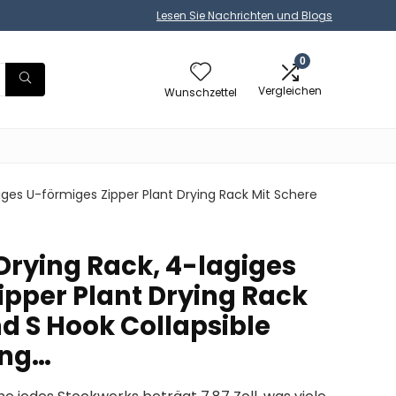
Lesen Sie Nachrichten und Blogs
0
Vergleichen
Wunschzettel
iges U-förmiges Zipper Plant Drying Rack Mit Schere
Drying Rack, 4-lagiges
ipper Plant Drying Rack
d S Hook Collapsible
ing…