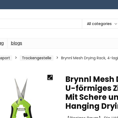
All categories
ag
blogs
sport
Trockengestelle
Brynnl Mesh Drying Rack, 4-lag
Brynnl Mesh 
U-förmiges Z
Mit Schere un
Hanging Dry