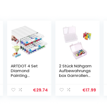
ARTDOT 4 Set
2 Stück Nähgarn
Diamond
Aufbewahrungs
Painting
box Garnrollen
Aufbewahrungs
Aufbewahrung
box, Stapelbare
42 Garnrollen
128 Stück 5D
Klarer Kunststoff
€
29.74
€
17.99
Diamant
Garnrollen
Painting
Aufbewahrungs
Zubehör mit
box…