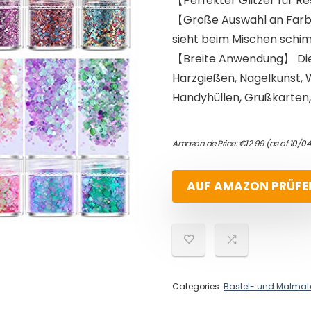
【Perfekter Glitzer für Res
【Große Auswahl an Farb
sieht beim Mischen schimm
【Breite Anwendung】 Die 
Harzgießen, Nagelkunst, 
Handyhüllen, Grußkarten,
Amazon.de Price:
€
12.99
(as of 10/0
AUF AMAZON PRÜFE
Categories:
Bastel- und Malmate