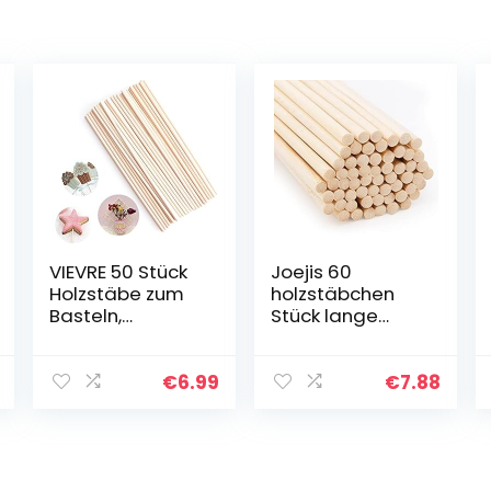
VIEVRE 50 Stück
Joejis 60
Holzstäbe zum
holzstäbchen
Basteln,
Stück lange
Holzstäbchen
Rundhölzer
Rund, 20 cm, for
unbehandeltes
Crafts Dowels
Bambusholz
€
6.99
€
7.88
Craft Wood for
Holzstab
Art Projects…
Bastelhölzer
Basteln
Bastelbedarf (6