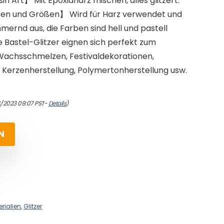
in Art】 Mit Epoxidharz mischen, alles glitzert.
en und Größen】 Wird für Harz verwendet und
ernd aus, die Farben sind hell und pastell
Bastel-Glitzer eignen sich perfekt zum
Wachsschmelzen, Festivaldekorationen,
 Kerzenherstellung, Polymertonherstellung usw.
4/2023 09:07 PST-
Details
)
N
rialien
,
Glitzer