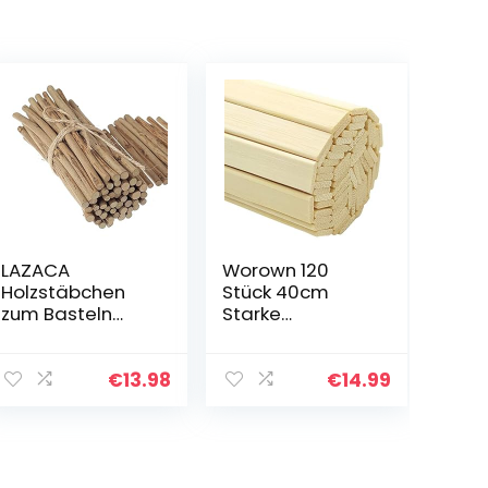
LAZACA
Worown 120
Holzstäbchen
Stück 40cm
zum Basteln
Starke
Zweige
natürliche
Handwerk Log
Bambusstäbche
Sticks 50PCS
n, Holz-
€
13.98
€
14.99
Natürliche
Bastelsticks,
Baumrinde
Extra lange
Rustikale
Stöcke,
Wohnkultur DIY
Holzleisten für…