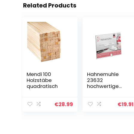
Related Products
Mendi 100
Hahnemuhle
Holzstäbe
23632
quadratisch
hochwertige
Künstlerpapiere,
White, medium
€
28.99
€
19.91