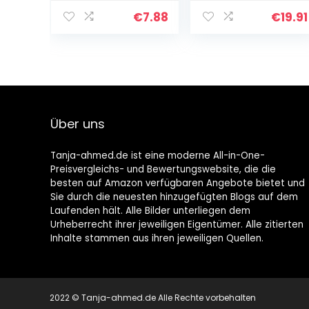
unbehandeltes
White, medium
Bambusholz
€
7.88
€
19.91
Holzstab
Bastelhölzer
Basteln
Bastelbedarf (6
mm…
Über uns
Tanja-ahmed.de ist eine moderne All-in-One-
Preisvergleichs- und Bewertungswebsite, die die
besten auf Amazon verfügbaren Angebote bietet und
Sie durch die neuesten hinzugefügten Blogs auf dem
Laufenden hält. Alle Bilder unterliegen dem
Urheberrecht ihrer jeweiligen Eigentümer. Alle zitierten
Inhalte stammen aus ihren jeweiligen Quellen.
2022 © Tanja-ahmed.de Alle Rechte vorbehalten