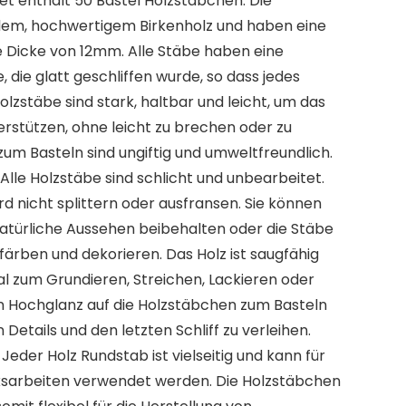
t enthält 50 Bastel Holzstäbchen. Die
ilem, hochwertigem Birkenholz und haben eine
 Dicke von 12mm. Alle Stäbe haben eine
, die glatt geschliffen wurde, so dass jedes
 Holzstäbe sind stark, haltbar und leicht, um das
erstützen, ohne leicht zu brechen oder zu
n zum Basteln sind ungiftig und umweltfreundlich.
le Holzstäbe sind schlicht und unbearbeitet.
ird nicht splittern oder ausfransen. Sie können
atürliche Aussehen beibehalten oder die Stäbe
ärben und dekorieren. Das Holz ist saugfähig
al zum Grundieren, Streichen, Lackieren oder
n Hochglanz auf die Holzstäbchen zum Basteln
n Details und den letzten Schliff zu verleihen.
der Holz Rundstab ist vielseitig und kann für
ksarbeiten verwendet werden. Die Holzstäbchen