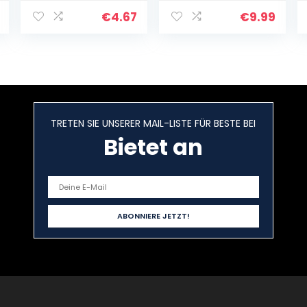
Zweiseitg:
A4, rein weiß, A4
Bienenwaben-
– 21 x 29,7 cm
€
4.67
€
9.99
Struktur und
feine Körnung,
160gsm, 98lb,
Bogen, A4…
TRETEN SIE UNSERER MAIL-LISTE FÜR BESTE BEI
Bietet an