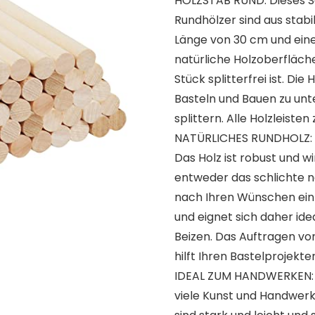
HOLZSTAB RUND: Dieses Se
Rundhölzer sind aus stab
Länge von 30 cm und eine
natürliche Holzoberfläche
Stück splitterfrei ist. Die
Basteln und Bauen zu unt
splittern. Alle Holzleiste
NATÜRLICHES RUNDHOLZ: Al
Das Holz ist robust und w
entweder das schlichte n
nach Ihren Wünschen einf
und eignet sich daher ide
Beizen. Das Auftragen vo
hilft Ihren Bastelprojekte
IDEAL ZUM HANDWERKEN: Je
viele Kunst und Handwer