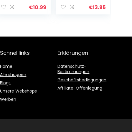
Blätter | Stärke:
300 g/m² |
€
10.99
€
13.95
Premium
Aquarellpapier
zum…
Schnelllinks
Erklärungen
Home
Datenschutz-
Bestimmungen
Alle shoppen
Geschäftsbedingungen
Blogs
Affiliate-Offenlegung
Unsere Webshops
Werben