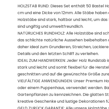
HOLZSTAB RUND: Dieses Set enthält 50 Bastel H
cm und eine Dicke von 12mm. Alle Stäbe haben ein
Holzstäbe sind stark, haltbar und leicht, um das
sind ungiftig und umweltfreundlich.
NATÜRLICHES RUNDHOLZ: Alle Holzstäbe sind schli
das schlichte natürliche Aussehen beibehalten 
daher ideal zum Grundieren, Streichen, Lackiere
Details und den letzten Schliff zu verleihen.
IDEAL ZUM HANDWERKEN: Jeder Holz Rundstab ist
stark und leicht und somit flexibel für die Her
geschnitten und auf die gewünschte Größe zure
VIELFÄLTIGE ANWENDUNGEN: Unser Premium Holzs
oder einem Puppenhaus, verwendet werden. Bast
Gartenpflanzen zu kennzeichnen. Die glatten Stä
kreative Geschenke und lustige Dekorationen f
GELD ZURÜCK GARANTIE: Alle unsere Holzstäbe zu