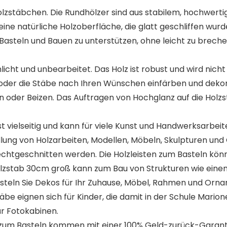
olzstäbchen. Die Rundhölzer sind aus stabilem, hochwert
e natürliche Holzoberfläche, die glatt geschliffen wurde, s
 Basteln und Bauen zu unterstützen, ohne leicht zu brechen
cht und unbearbeitet. Das Holz ist robust und wird nicht
oder die Stäbe nach Ihren Wünschen einfärben und dekorie
n oder Beizen. Das Auftragen von Hochglanz auf die Holzs
 vielseitig und kann für viele Kunst und Handwerksarbei
stellung von Holzarbeiten, Modellen, Möbeln, Skulpturen u
chtgeschnitten werden. Die Holzleisten zum Basteln kön
tab 30cm groß kann zum Bau von Strukturen wie einem ar
eln Sie Dekos für Ihr Zuhause, Möbel, Rahmen und Ornam
be eignen sich für Kinder, die damit in der Schule Marion
ür Fotokabinen.
m Basteln kommen mit einer 100% Geld-zurück-Garantie, n