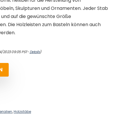
somit flexibel für die Herstellung von
Möbeln, Skulpturen und Ornamenten. Jeder Stab
n und auf die gewünschte Größe
n. Die Holzleisten zum Basteln können auch
werden.
4/2023 09:05 PST-
Details
)
N
rialien
,
Holzstäbe