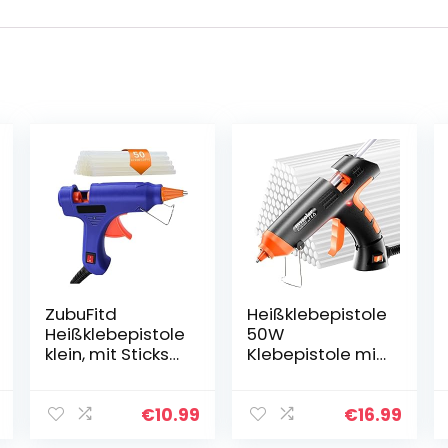
ZubuFitd
Heißklebepistole
Heißklebepistole
50W
klein, mit Sticks
Klebepistole mit
(50 Stück), 90
60 Verlängerter
Sekunden
Heißklebesticks
schnelles
7mm*150mm =
€
10.99
€
16.99
Aufheizen, Kleine
90pcs