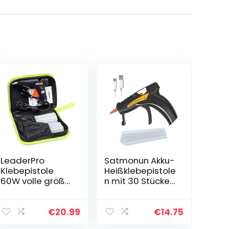
LeaderPro
Satmonun Akku-
Klebepistole
Heißklebepistole
60W volle größe
n mit 30 Stücke
mit 11mm x
Klebesticks–
190mm x 20
2900mAh Li-Ion
Kleber Sticks
USB-
€
20.99
€
14.75
und
Klebepistole