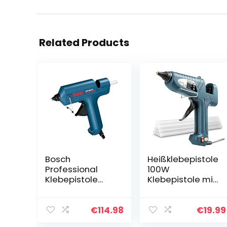
Related Products
Bosch
Heißklebepistole
Professional
100W
Klebepistole
Klebepistole mit
GKP 200 CE (inkl.
11mm Stück
8 x Klebestick
Klebesticks,
200 mm, im
Fachmann Glue
€
114.98
€
19.99
Handwerkerkoff
Gun für Schule