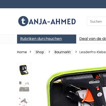
Search
for:
Rubriken durchsuchen
Deal van de d
Home
Shop
Baumarkt
LeaderPro Klebe