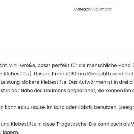
Category:
Baumarkt
cht Mini-Größe, passt perfekt für die menschliche Hand. 
lebestifte). Unsere 11mm x 190mm Klebestifte sind haltb
stung, dickere Klebestifte. Das Aufwärmen ist in drei bis
t in der Nähe des Daumens angeordnet, Sie können ihn ei
ann es zu Hause, im Büro oder Fabrik benutzen. Geeignet 
nd Klebestifte in diese Tragetasche. Die kann auch al
 lagern.