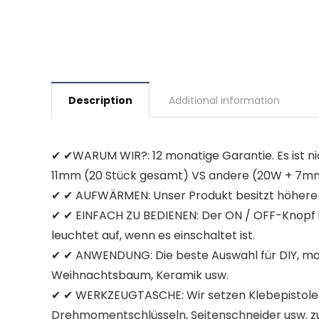
Description
Additional information
✔ ✔WARUM WIR?: 12 monatige Garantie. Es ist ni
11mm (20 Stück gesamt) VS andere (20W + 7mm K
✔ ✔ AUFWÄRMEN: Unser Produkt besitzt höhere Lei
✔ ✔ EINFACH ZU BEDIENEN: Der ON / OFF-Knopf is
leuchtet auf, wenn es einschaltet ist.
✔ ✔ ANWENDUNG: Die beste Auswahl für DIY, man k
Weihnachtsbaum, Keramik usw.
✔ ✔ WERKZEUGTASCHE: Wir setzen Klebepistole u
Drehmomentschlüsseln, Seitenschneider usw. zu