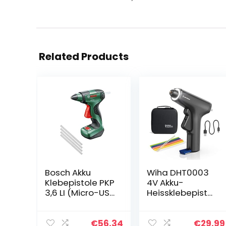
Related Products
Bosch Akku
Wiha DHT0003
Klebepistole PKP
4V Akku-
3,6 LI (Micro-USB
Heissklebepistol
Ladegerät, 4 x
e, Schwarz
Klebesticks Ultra
Power (3,6 V))
€
56.34
€
29.99