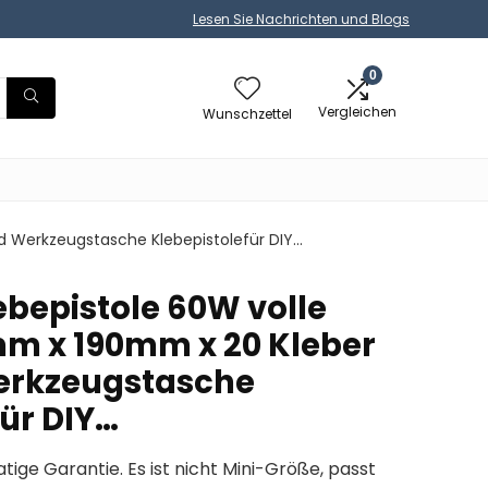
Lesen Sie Nachrichten und Blogs
0
Vergleichen
Wunschzettel
nd Werkzeugstasche Klebepistolefür DIY…
ebepistole 60W volle
mm x 190mm x 20 Kleber
Werkzeugstasche
für DIY…
ge Garantie. Es ist nicht Mini-Größe, passt