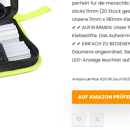
perfekt für die menschli
sticks 11mm (20 Stück g
Unsere 11mm x 190mm Klebe
✔ ✔ AUFWÄRMEN: Unser Pro
Klebestifte. Das Aufwärmen
✔ ✔ EINFACH ZU BEDIENEN:
Daumens angeordnet, Sie 
LED-Anzeige leuchtet auf,
Amazon.de Price:
€
20.99
(as of 09/
AUF AMAZON PRÜFE