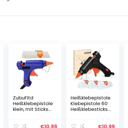
ZubuFitd
Heißklebepistole
Heißklebepistole
Klebepistole 60
klein, mit Sticks
Heißklebesticks
(50 Stück), 90
Heissklebepistol
Sekunden
e Klebesticks für
schnelles
DIY Kleine
€
10.99
€
10.99