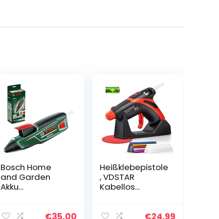
Bosch Home
Heißklebepistole
and Garden
, VDSTAR
Akku
Kabellos
Heißklebepistole
Klebepistole mit
GluePen (Micro-
2200 mAh
USB-Ladegerät,
Lithium-Batterie,
€
35.00
€
24.99