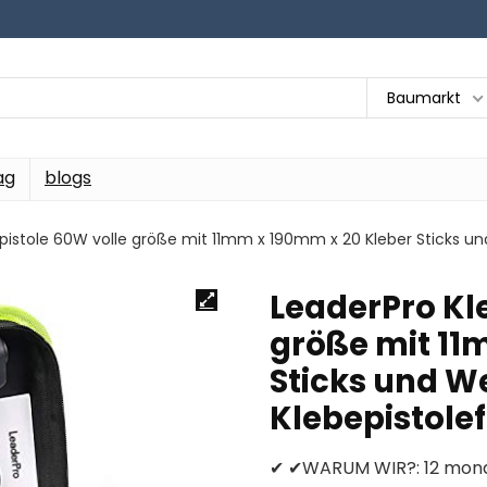
Baumarkt
ag
blogs
pistole 60W volle größe mit 11mm x 190mm x 20 Kleber Sticks u
LeaderPro Kl
größe mit 11
Sticks und 
Klebepistole
✔ ✔WARUM WIR?: 12 monati