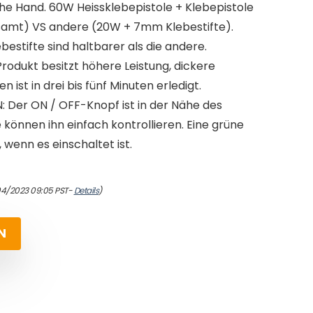
che Hand. 60W Heissklebepistole + Klebepistole
esamt) VS andere (20W + 7mm Klebestifte).
stifte sind haltbarer als die andere.
dukt besitzt höhere Leistung, dickere
 ist in drei bis fünf Minuten erledigt.
 Der ON / OFF-Knopf ist in der Nähe des
können ihn einfach kontrollieren. Eine grüne
 wenn es einschaltet ist.
04/2023 09:05 PST-
Details
)
N