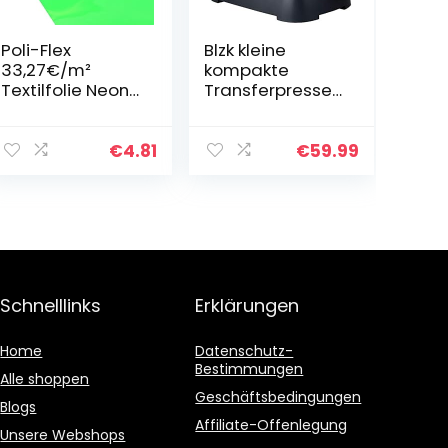
Poli-Flex
Blzk kleine
33,27€/m²
kompakte
Textilfolie Neon
Transferpresse,
Gruen 441 0,3m x
Mini Tragbare
0,5m Flexfolie
Heat Press
Buegelfolie Folie
Machine 18 x9.8
€
4.81
€
59.99
cm Tshirt
druckmaschine
Easy Press…
Schnelllinks
Erklärungen
Home
Datenschutz-
Bestimmungen
Alle shoppen
Geschäftsbedingungen
Blogs
Affiliate-Offenlegung
Unsere Webshops