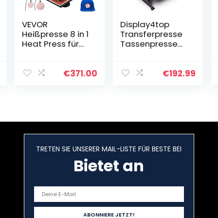
VEVOR
Display4top
Heißpresse 8 in 1
Transferpresse
Heat Press für
Tassenpresse
Textil
Textilpresse T-
Transferpresse
Shirt
Textilpresse mit
Transferpresse
€
371.00
€
192.99
Plattenpresse
Sublimationsma
von 38 x 38 cm…
schine, Einsatz
für Industrie…
TRETEN SIE UNSERER MAIL-LISTE FÜR BESTE BEI
Bietet an