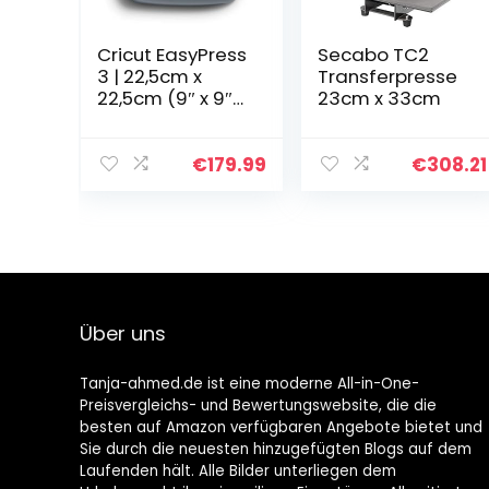
Cricut EasyPress
Secabo TC2
3 | 22,5cm x
Transferpresse
22,5cm (9″ x 9″) |
23cm x 33cm
Präzise
Temperaturreg
elung bis 205 °C
€
179.99
€
308.21
(400 F) |
Bluetooth®-
Technologie
Heizpresse zur
Aufbügel- (HTV),
Infusible Ink-
und
Über uns
Sublimationsma
terialien
Tanja-ahmed.de ist eine moderne All-in-One-
Preisvergleichs- und Bewertungswebsite, die die
besten auf Amazon verfügbaren Angebote bietet und
Sie durch die neuesten hinzugefügten Blogs auf dem
Laufenden hält. Alle Bilder unterliegen dem