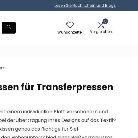
Lesen Sie Nachrichten und Blogs
0
Vergleichen
Wunschzettel
8cm
ssen für Transferpressen
it einem individuellen Plott verschönern und
bei derÜbertragung Ihres Designs auf das Textil?
kissen genau das Richtige für Sie!
ft den Höhenunterschied eines Reißverschlusses,