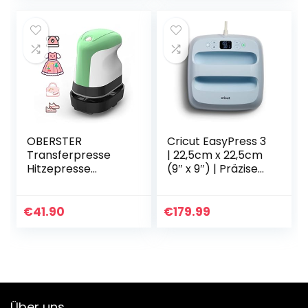
g, Ersatz-Pad (38,1
Mini…
x 38,1 cm…
OBERSTER
Cricut EasyPress 3
Transferpresse
| 22,5cm x 22,5cm
Hitzepresse
(9″ x 9″) | Präzise
Maschine, Mini DIY
Temperaturregelu
Heißpresse
ng bis 205 °C
Transferpresse
(400 F) |
€
41.90
€
179.99
mit 3 Heizstufen
Bluetooth®-
Tragbare Easy
Technologie
Presse…
Heizpresse zur
Aufbügel- (HTV),
Infusible Ink- und
Sublimationsmater
Über uns
ialien