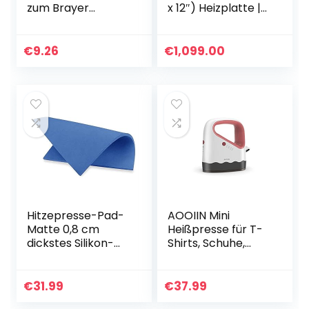
zum Brayer
x 12″) Heizplatte |
100 mm
Erwärmt bis zu 205
°C (400 °F) |
Professionelle
€
9.26
€
1,099.00
Transferpresse für
Vinyl zum
Aufbügeln (HTV),
Infusible Ink und
Sublimation,
2008880
Hitzepresse-Pad-
AOOIIN Mini
Matte 0,8 cm
Heißpresse für T-
dickstes Silikon-
Shirts, Schuhe,
Pad für
Hüte und kleine
Wärmepresse,
HTV-Vinylprojekte,
flache
Mini Hitzepresse
€
31.99
€
37.99
Wärmeübertragun
Kleine Heißpresse