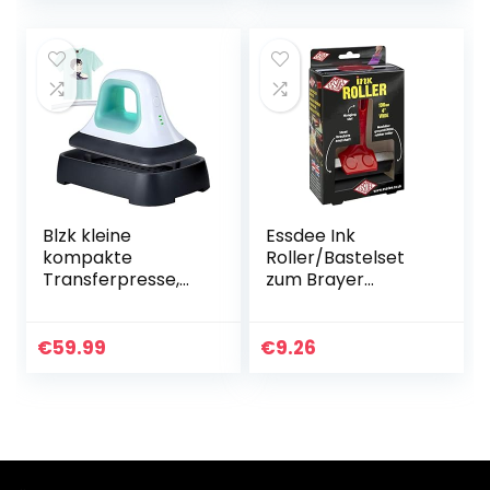
Technologie
Vinyl…
Heizpresse zur
Aufbügel- (HTV),
Infusible Ink- und
Sublimationsmater
ialien
Blzk kleine
Essdee Ink
kompakte
Roller/Bastelset
Transferpresse,
zum Brayer
Mini Tragbare
100 mm
Heat Press
Machine 18 x9.8 cm
€
59.99
€
9.26
Tshirt
druckmaschine
Easy Press…