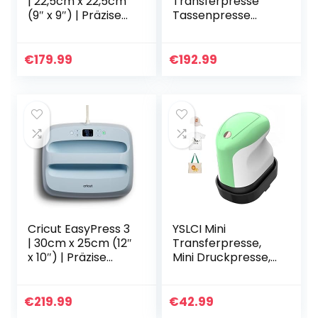
| 22,5cm x 22,5cm
Transferpresse
(9″ x 9″) | Präzise
Tassenpresse
Temperaturregelu
Textilpresse T-
ng bis 205 °C
Shirt
(400 F) |
Transferpresse
€
179.99
€
192.99
Bluetooth®-
Sublimationsmasc
Technologie
hine, Einsatz für
Heizpresse zur
Industrie…
Aufbügel- (HTV),
Infusible Ink- und
Sublimationsmater
ialien
Cricut EasyPress 3
YSLCI Mini
| 30cm x 25cm (12″
Transferpresse,
x 10″) | Präzise
Mini Druckpresse,
Temperaturregelu
Heizpresse Heat
ng bis 205 °C
Press Machin für
(400 F) |
T-Shirts Schuhe
€
219.99
€
42.99
Bluetooth®-
Hüte Kleine HTV-