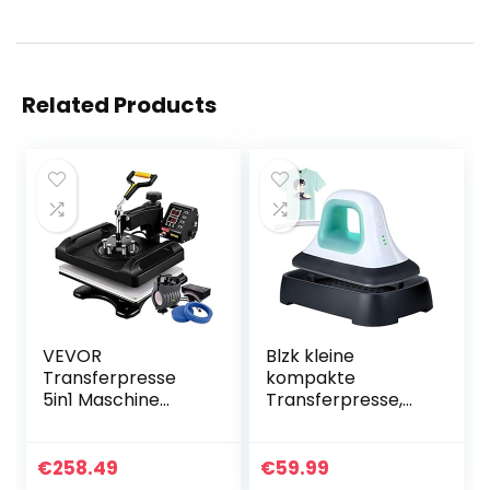
Related Products
VEVOR
Blzk kleine
Transferpresse
kompakte
5in1 Maschine
Transferpresse,
29x38cm T-Shirt
Mini Tragbare
Druckmaschine
Heat Press
1000W Hitzepresse
Machine 18 x9.8 cm
€
258.49
€
59.99
Textilpresse
Tshirt