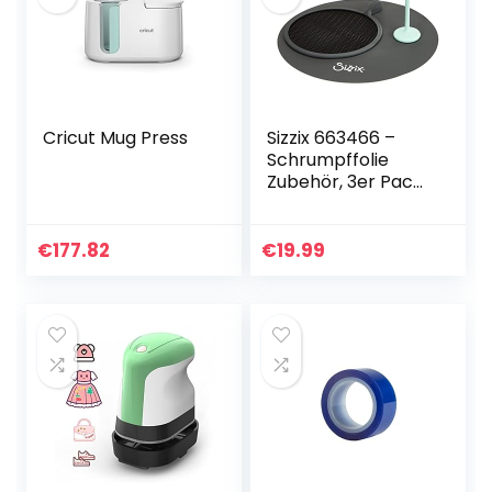
Cricut Mug Press
Sizzix 663466 –
Schrumpffolie
Zubehör, 3er Pack,
Mehrfarben,
Einheitsgröße
€
177.82
€
19.99