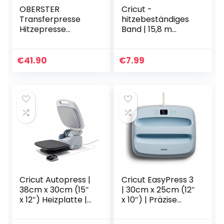
OBERSTER
Cricut -
Transferpresse
hitzebeständiges
Hitzepresse
Band | 15,8 m
Maschine, Mini DIY
(52ft) | Hält
Heißpresse
Wärmeübertragun
Transferpresse
gsmaterial
€
41.90
€
7.99
mit 3 Heizstufen
während der
Tragbare Easy
Anwendung vor
Presse…
Ort
Cricut Autopress |
Cricut EasyPress 3
38cm x 30cm (15″
| 30cm x 25cm (12″
x 12″) Heizplatte |
x 10″) | Präzise
Erwärmt bis zu 205
Temperaturregelu
°C (400 °F) |
ng bis 205 °C