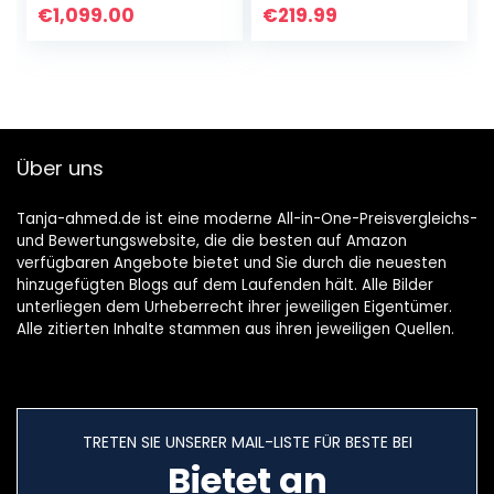
Professionelle
(400 F) |
€
1,099.00
€
219.99
Transferpresse für
Bluetooth®-
Vinyl zum
Technologie
Aufbügeln (HTV),
Heizpresse zur
Infusible Ink und
Aufbügel- (HTV),
Sublimation,
Infusible Ink- und
2008880
Sublimationsmater
Über uns
ialien
Tanja-ahmed.de ist eine moderne All-in-One-Preisvergleichs-
und Bewertungswebsite, die die besten auf Amazon
verfügbaren Angebote bietet und Sie durch die neuesten
hinzugefügten Blogs auf dem Laufenden hält. Alle Bilder
unterliegen dem Urheberrecht ihrer jeweiligen Eigentümer.
Alle zitierten Inhalte stammen aus ihren jeweiligen Quellen.
TRETEN SIE UNSERER MAIL-LISTE FÜR BESTE BEI
Bietet an