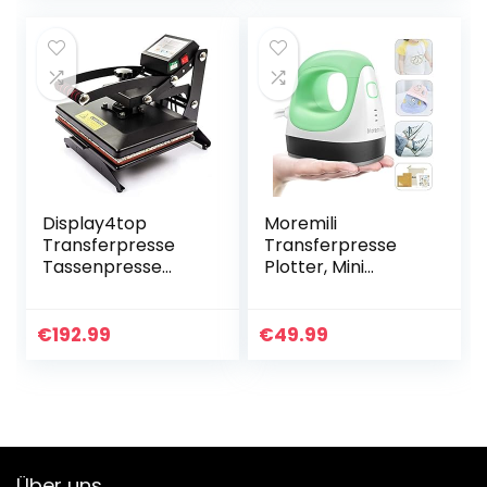
Display4top
Moremili
Transferpresse
Transferpresse
Tassenpresse
Plotter, Mini
Textilpresse T-
Hitzepresse
Shirt
Maschine für DIY,
Transferpresse
Heißpresse
€
192.99
€
49.99
Sublimationsmasc
Maschine kleine
hine, Einsatz für
HTV Vinyl
Industrie…
Bindestücke…
Über uns