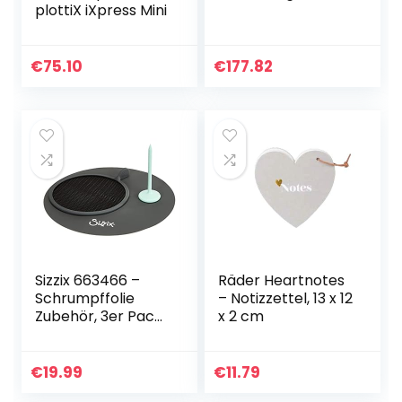
plottiX iXpress Mini
€
75.10
€
177.82
Sizzix 663466 –
Räder Heartnotes
Schrumpffolie
– Notizzettel, 13 x 12
Zubehör, 3er Pack,
x 2 cm
Mehrfarben,
Einheitsgröße
€
19.99
€
11.79