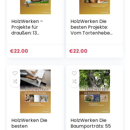
HolzWerken –
HolzWerken Die
Projekte für
besten Projekte:
draußen: 13
Vom Tortenheber
Vorschläge von
bis zur
Gartenliege bis
Gartenbank 23
Spielhaus
detaillierte
€
22.00
€
22.00
Bauanleitungen
HolzWerken Die
HolzWerken Die
besten
Baumporträts: 55