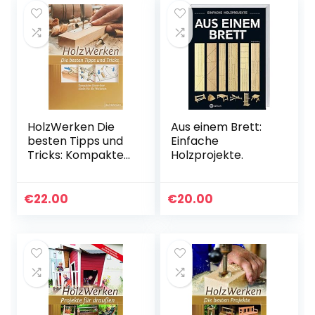
HolzWerken Die
Aus einem Brett:
besten Tipps und
Einfache
Tricks: Kompaktes
Holzprojekte.
Know-how direkt
für die Werkstatt
€
22.00
€
20.00