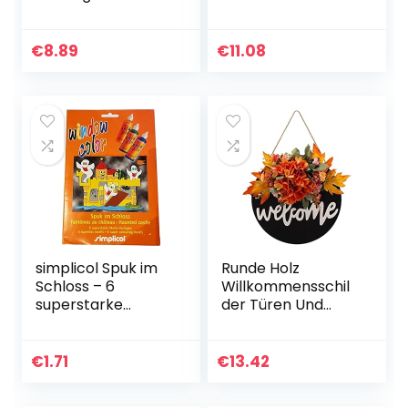
realistische
Dekoration
künstliche
beängstigende
Handknochenpart
Schwarze
€
8.89
€
11.08
y Terror Hängende
Fledermäuse für
Dekorationen
Partydekoration
Mobile
hängen
simplicol Spuk im
Runde Holz
Schloss – 6
Willkommensschil
superstarke
der Türen Und
Motiv-Vorlagen für
Fenster
Glasmalerei/Wind
Dekorative
ow Color
Garland Herbst
€
1.71
€
13.42
Alltagskranz,
Thanksgiving