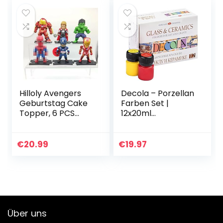
Dekorative
Vorräte
Hilloly Avengers
Decola – Porzellan
Geburtstag Cake
Farben Set |
Topper, 6 PCS
12x20ml
Desktop, Auto
Permanente
Dekoration
Farbe für Glas und
Dekorationen Kind
Keramik | Hohe
€
20.99
€
19.97
Ornamente
Deckkraft auf
Geeignet für…
dunklen
Oberflächen…
Über uns