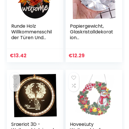
Runde Holz
Papiergewicht,
Willkommensschil
Glaskristalldekorat
der Türen Und
ion
Fenster
papiergewichtiger
Dekorative
Glase Display
Garland Herbst
Ornament Home
€
13.42
€
12.29
Alltagskranz,
Decor, große
Thanksgiving
Kristalldekoration
Dekorative
Vorräte
Sraeriot 3D -
HoveeLuty