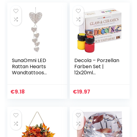
SunaOmni LED
Decola – Porzellan
Rattan Hearts
Farben Set |
Wandtattoos
12x20ml
Wand hängen für
Permanente
Hochzeitsfeier
Farbe für Glas und
Ornamente
Keramik | Hohe
€
9.18
€
19.97
Handwerk
Deckkraft auf
Geschenke
dunklen
Wallpaper
Oberflächen…
Grenzen