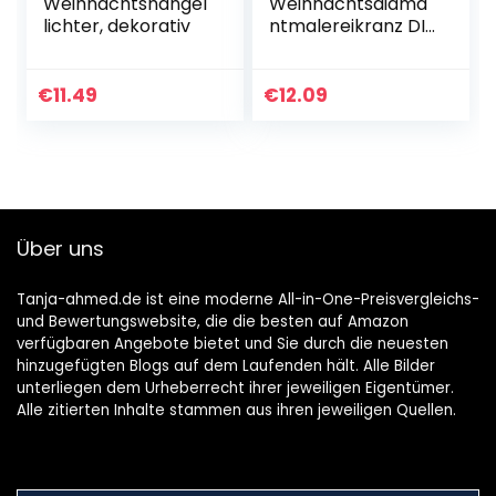
Weihnachtshängel
Weihnachtsdiama
lichter, dekorativ
ntmalereikranz DIY
-kristall -türkranz
Für
Wanddekoration
€
11.49
€
12.09
Style4 ·
Über uns
Tanja-ahmed.de ist eine moderne All-in-One-Preisvergleichs-
und Bewertungswebsite, die die besten auf Amazon
verfügbaren Angebote bietet und Sie durch die neuesten
hinzugefügten Blogs auf dem Laufenden hält. Alle Bilder
unterliegen dem Urheberrecht ihrer jeweiligen Eigentümer.
Alle zitierten Inhalte stammen aus ihren jeweiligen Quellen.