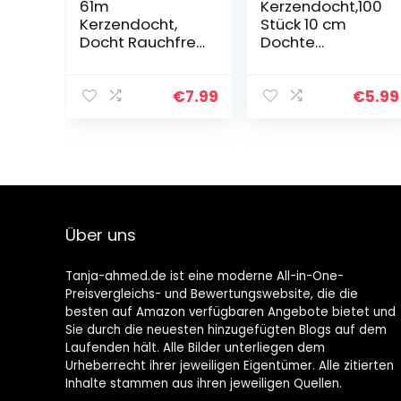
61m
Kerzendocht,100
Kerzendocht,
Stück 10 cm
Docht Rauchfrei
Dochte
Kerzen Docht
Runddocht
mit 100 Stück
Teelichtdochte
Kerzendochthalt
mit Fuß
€
7.99
€
5.99
er Kerzendochte
Gewachst
Dochte für DIY
Kerzendochte
Kommunionkerz
Kerzen Dochte
e…
Candle Wick
für…
Über uns
Tanja-ahmed.de ist eine moderne All-in-One-
Preisvergleichs- und Bewertungswebsite, die die
besten auf Amazon verfügbaren Angebote bietet und
Sie durch die neuesten hinzugefügten Blogs auf dem
Laufenden hält. Alle Bilder unterliegen dem
Urheberrecht ihrer jeweiligen Eigentümer. Alle zitierten
Inhalte stammen aus ihren jeweiligen Quellen.