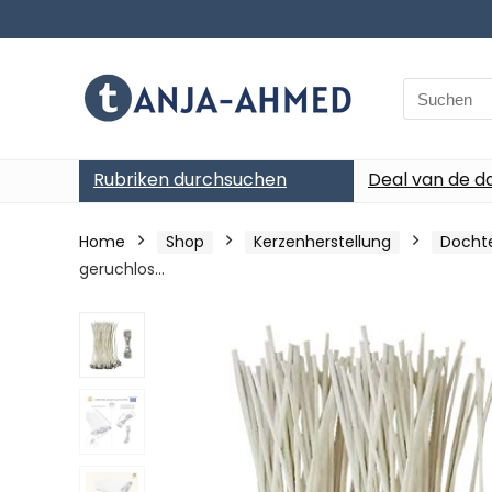
Search
for:
Rubriken durchsuchen
Deal van de d
Home
Shop
Kerzenherstellung
Docht
geruchlos…