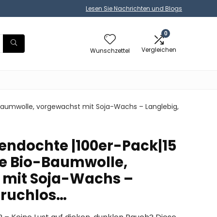
Lesen Sie Nachrichten und Blogs
0
Vergleichen
Wunschzettel
Baumwolle, vorgewachst mit Soja-Wachs – Langlebig,
zendochte |100er-Pack|15
e Bio-Baumwolle,
 mit Soja-Wachs –
eruchlos…