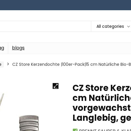
All categories
ag
blogs
e
CZ Store Kerzendochte |100er-Pack|15 cm Natürliche Bio-
CZ Store Ker
cm Natürlich
vorgewachst
Langlebig, g