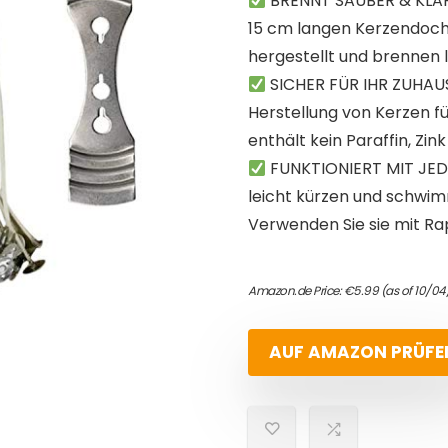
BRENNT SAUBER & KLAR 
15 cm langen Kerzendocht
hergestellt und brennen
SICHER FÜR IHR ZUHAUS
Herstellung von Kerzen f
enthält kein Paraffin, Zi
FUNKTIONIERT MIT JED
leicht kürzen und schwi
Verwenden Sie sie mit Rap
Amazon.de Price:
€
5.99
(as of 10/0
AUF AMAZON PRÜFE