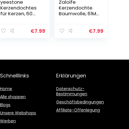
yeestone
Zaloife
Kerzendochtes
Kerzendochte
für Kerzen, 60
Baumwolle, 61M
Stück Dochte
Docht für Kerzen,
Candle Wick,
Geflochtene
Rauchfrei
Flachdocht, mit 1
€
7.99
€
7.99
Kerzendocht
Metallhalterung
Kaufen, Docht
und 100
Mit Edelstahl
Eisenbleche…
Festen…
Schnelllinks
Erklärungen
Home
Datenschutz-
Bestimmungen
Alle shoppen
Geschäftsbedingungen
Blogs
Affiliate-Offenlegung
Unsere Webshops
Werben