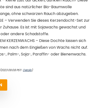
– Keine Lust auf dicken, dunklen Rauch? Diese
e sind aus natürlicher Bio-Baumwolle
 lange, ohne schwarzen Rauch abzugeben.
E – Verwenden Sie dieses Kerzendocht-Set zur
ür Zuhause. Es ist mit Sojawachs gewachst und
nk oder andere Schadstoffe.
EM KERZENWACHS – Diese Dochte lassen sich
mmen nach dem Eingießen von Wachs nicht auf.
s-, Palm-, Soja-, Paraffin- oder Bienenwachs.
4/2023 09:08 PST-
Details
)
N