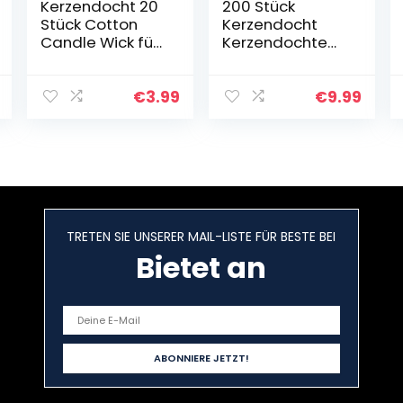
Kerzendocht 20
200 Stück
Stück Cotton
Kerzendocht
Candle Wick für
Kerzendochte
die
Kerzen Docht
Kerzenherstellun
Dochte in 2
g Candle DIY
Verschiedenen
€
3.99
€
9.99
(10cm)
Größen – für
Kerzen Gießen
(100 stück x 100
mm…
TRETEN SIE UNSERER MAIL-LISTE FÜR BESTE BEI
Bietet an