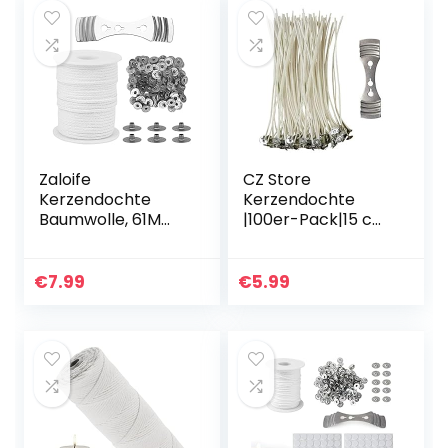
Zaloife
CZ Store
Kerzendochte
Kerzendochte
Baumwolle, 61M
|100er-Pack|15 cm
Docht für Kerzen,
Natürliche Bio-
Geflochtene
Baumwolle,
Flachdocht, mit 1
vorgewachst mit
€
7.99
€
5.99
Metallhalterung
Soja-Wachs –
und 100
Langlebig,
Eisenbleche…
geruchlos…