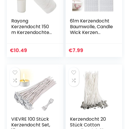
Rayong
61m Kerzendocht
Kerzendocht 150
Baumwolle, Candle
m Kerzendochte
Wick Kerzen
Baumwolle,
Dochte aus
Dochte für Kerzen,
Baumwolle,
Selber Machen
Geflochtene
€
10.49
€
7.99
Docht, Kerzen
Flachdocht
Docht Candle
Runddocht für…
Wick Roll…
VIEVRE 100 Stück
Kerzendocht 20
Kerzendocht Set,
Stück Cotton