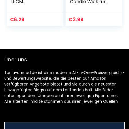
15CM
Candle Wick für
Kerzendochte für
die
Kerzen mit
Kerzenherstellung
Kerzendocht
Candle DIY (10cm)
€
6.29
€
3.99
zentriergerät,
Rauchfrei
Kerzendocht…
Über uns
Tanja-ahmed.de ist eine moderne All-in-One-Preisvergleichs-
und Bewertungswebsite, die die besten auf Amazon
verfügbaren Angebote bietet und Sie durch die neuesten
hinzugefügten Blogs auf dem Laufenden hält. Alle Bilder
unterliegen dem Urheberrecht ihrer jeweiligen Eigentümer.
Alle zitierten Inhalte stammen aus ihren jeweiligen Quellen.