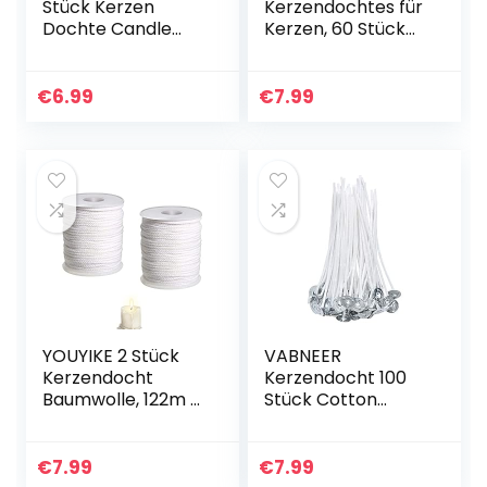
Stück Kerzen
Kerzendochtes für
Dochte Candle
Kerzen, 60 Stück
Wick in 3
Dochte Candle
Verschiedenen
Wick, Rauchfrei
Größen für die
Kerzendocht
€
6.99
€
7.99
Kerzenherstellung
Kaufen, Docht Mit
Kerze DIY(90
Edelstahl Festen…
mm,150…
YOUYIKE 2 Stück
VABNEER
Kerzendocht
Kerzendocht 100
Baumwolle, 122m /
Stück Cotton
61m Kerzendochte
Candle Wick für
Baumwolle
die
Geflochtene
Kerzenherstellung
€
7.99
€
7.99
Runddocht
Candle DIY