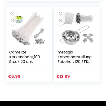
Flachdocht für
(10cm/4in)
Kerzen…
Camelize
metagio
Kerzendocht,100
Kerzenherstellung
Stück 20 cm
Zubehör, 120 STK
Dochte für Kerzen
Kerzendocht
mit 100tück Fuß
Kerzendochte,120
und
STK
€
6.99
€
12.99
Dochthalter,Rundd
Dochtaufkleber, 2
ochte Candle Wick
Edelstahl Dochte
für Kerzen…
Festen…