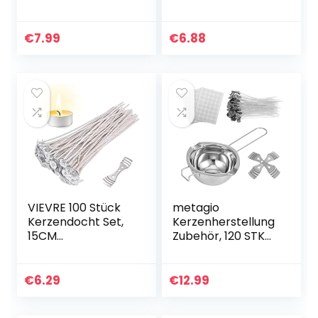
Docht für Kerzen,
Stück), Runddocht
Geflochtene
Teelichtdochte
Flachdocht, mit 1
mit Fuß Gewachst
€
7.99
€
6.88
Metallhalterung
Kerzendochte
und 100
Kerzen Dochte
Eisenbleche…
Candle…
VIEVRE 100 Stück
metagio
Kerzendocht Set,
Kerzenherstellung
15CM
Zubehör, 120 STK
Kerzendochte für
Kerzendocht
Kerzen mit
Kerzendochte,120
Kerzendocht
STK
€
6.29
€
12.99
zentriergerät,
Dochtaufkleber, 2
Rauchfrei
Edelstahl Dochte