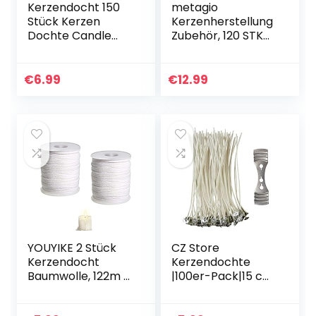
Kerzendocht 150
metagio
Stück Kerzen
Kerzenherstellung
Dochte Candle
Zubehör, 120 STK
Wick in 3
Kerzendocht
Verschiedenen
Kerzendochte,120
Größen für die
STK
€
6.99
€
12.99
Kerzenherstellung
Dochtaufkleber, 2
Kerze DIY(90
Edelstahl Dochte
mm,150…
Festen…
YOUYIKE 2 Stück
CZ Store
Kerzendocht
Kerzendochte
Baumwolle, 122m /
|100er-Pack|15 cm
61m Kerzendochte
Natürliche Bio-
Baumwolle
Baumwolle,