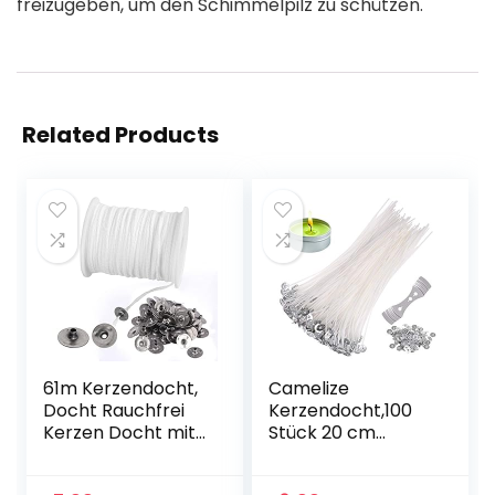
freizugeben, um den Schimmelpilz zu schützen.
Related Products
61m Kerzendocht,
Camelize
Docht Rauchfrei
Kerzendocht,100
Kerzen Docht mit
Stück 20 cm
100 Stück
Dochte für Kerzen
Kerzendochthalter
mit 100tück Fuß