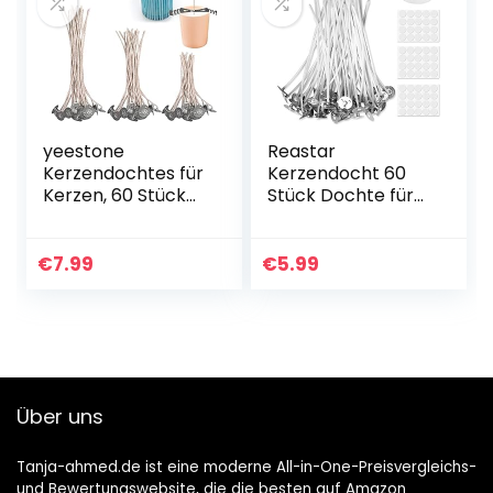
yeestone
Reastar
Kerzendochtes für
Kerzendocht 60
Kerzen, 60 Stück
Stück Dochte für
Dochte Candle
Kerzen,
Wick, Rauchfrei
Kerzendochte für
Kerzendocht
Kerzen mit 60
€
7.99
€
5.99
Kaufen, Docht Mit
Kerzendocht
Edelstahl Festen…
Aufkleber und 1
Dochthalter…
Über uns
Tanja-ahmed.de ist eine moderne All-in-One-Preisvergleichs-
und Bewertungswebsite, die die besten auf Amazon