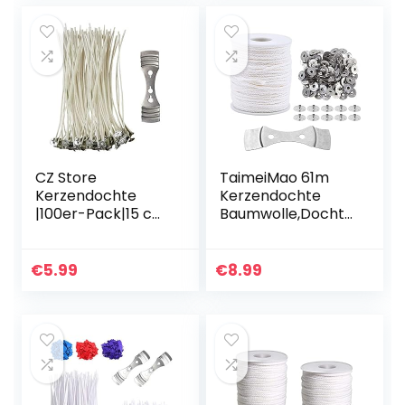
CZ Store
TaimeiMao 61m
Kerzendochte
Kerzendochte
|100er-Pack|15 cm
Baumwolle,Dochte
Natürliche Bio-
für
Baumwolle,
Kerzen,Geflochten
vorgewachst mit
e
€
5.99
€
8.99
Soja-Wachs –
Flachdocht,Naturk
Langlebig,
erzendocht,BioKer
geruchlos…
zendocht,Flachdo
cht…