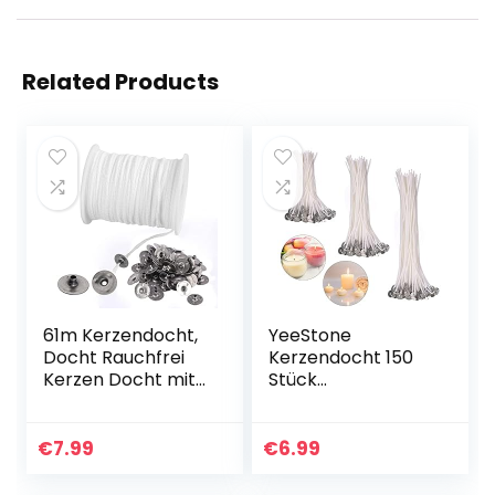
Related Products
61m Kerzendocht,
YeeStone
Docht Rauchfrei
Kerzendocht 150
Kerzen Docht mit
Stück
100 Stück
Kerzendochte
Kerzendochthalter
Kerzen Dochte
Kerzendochte
Candle Wick in 3
€
7.99
€
6.99
Dochte für DIY
Verschiedenen
Kommunionkerze…
Größen – für die…