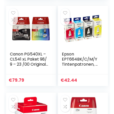
4524 4525…
ET…
Canon PG540XL –
Epson
CL541 xL Paket 98/
EPT664BK/C/M/Y
9 – 23 /00 Original
Tintenpatronen, 4
Tintenpatronen, 2-
Stück
er Set, 1x
schwarz/farbige
€
79.79
€
42.44
tinten