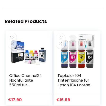
Related Products
Office Channel24
Topkolor 104
Nachfülltinte
Tintenflasche für
550ml für
Epson 104 Ecotank
Druckerpatronen
Tinte kompatibel
HP 302 XL HP
mit Epson EcoTank
Deskjet 1110 2130
ET-2710 ET‑2711
€
17.90
€
16.99
3630 HP Envy 4520
ET-2712 ET-2714