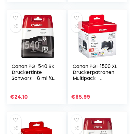
PIXMA
Kunstprojekt
Tintenstrahldruck
versilbern…
er ORIGINAL
2078C005…
Canon PG-540 BK
Canon PGI-1500 XL
Druckertinte
Druckerpatronen
Schwarz – 8 ml für
Multipack –
PIXMA
Patronen
Tintenstrahldruck
Tintenpatronen
er ORIGINAL
(Schwarz Cyan
€
24.10
€
65.99
Magenta Gelb)
Original für
MAXIFY…