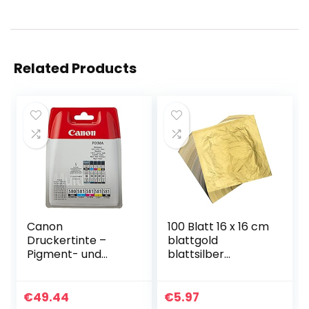
Related Products
Canon
100 Blatt 16 x 16 cm
Druckertinte –
blattgold
Pigment- und
blattsilber
Farbstofftinte
Imitation Blattgold
Multipack
zum Basteln
Druckertinte für
Schlagmetall
€
49.44
€
5.97