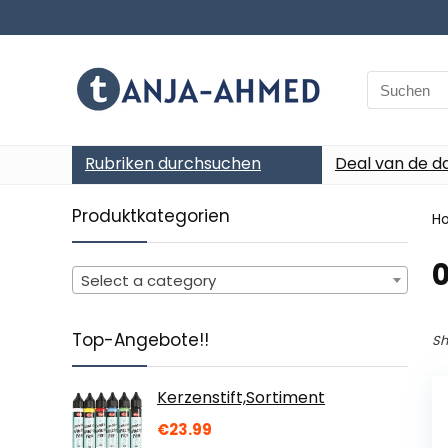
Search
for:
Rubriken durchsuchen
Deal van de d
Produktkategorien
H
‎
Select a category
Top-Angebote!!
Sh
Kerzenstift,Sortiment
€
23.99