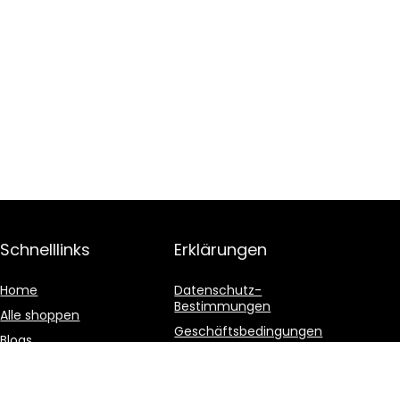
Schnelllinks
Erklärungen
Home
Datenschutz-
Bestimmungen
Alle shoppen
Geschäftsbedingungen
Blogs
Affiliate-Offenlegung
Unsere Webshops
Werben