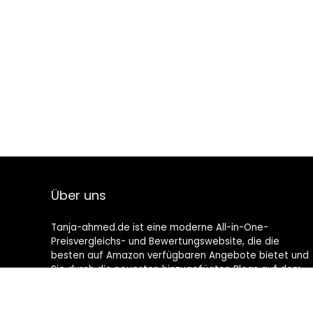
Über uns
Tanja-ahmed.de ist eine moderne All-in-One-
Preisvergleichs- und Bewertungswebsite, die die
besten auf Amazon verfügbaren Angebote bietet und
Sie durch die neuesten hinzugefügten Blogs auf dem
Laufenden hält. Alle Bilder unterliegen dem
Urheberrecht ihrer jeweiligen Eigentümer. Alle zitierten
Inhalte stammen aus ihren jeweiligen Quellen.