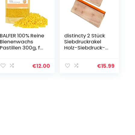
BALFER 100% Reine
distincty 2 Stück
Bienenwachs
Siebdruckrakel
Pastillen 300g, für
Holz-Siebdruck-
Kosmetik, Kerzen,
Farbschaber für
Cremes, Salben,
den Siebdruck
Seifen,
€
12.00
€
15.99
Bienenwachstüch
er…