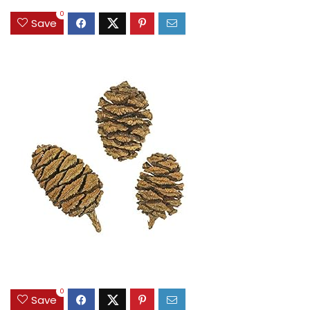
0
Save
0
Save