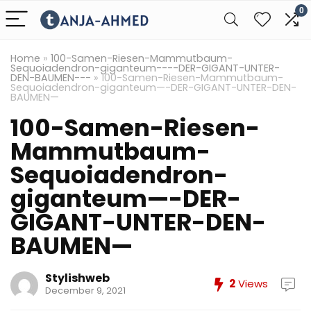
0
Home
»
100-Samen-Riesen-Mammutbaum-
Sequoiadendron-giganteum----DER-GIGANT-UNTER-
DEN-BAUMEN---
»
100-Samen-Riesen-Mammutbaum-
Sequoiadendron-giganteum—-DER-GIGANT-UNTER-DEN-
BAUMEN—
100-Samen-Riesen-
Mammutbaum-
Sequoiadendron-
giganteum—-DER-
GIGANT-UNTER-DEN-
BAUMEN—
Stylishweb
2
Views
December 9, 2021