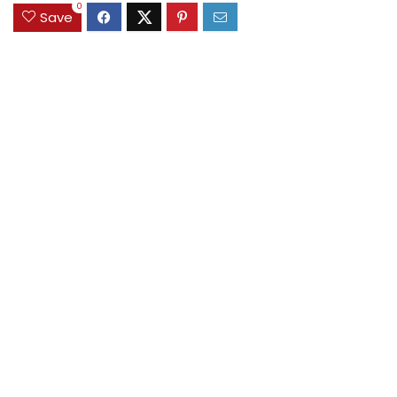
0
Save