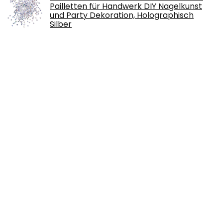
Pailletten für Handwerk DIY Nagelkunst
und Party Dekoration, Holographisch
Silber
€
12.59
Viro Ferroglietto, Metall, Mehrfarbig,
Einheitsgröße
€
30.84
Heißklebepistole Klebepistole 60
Heißklebesticks Heissklebepistole
Klebesticks für DIY Kleine Handwerk und
schnelle…
€
10.99