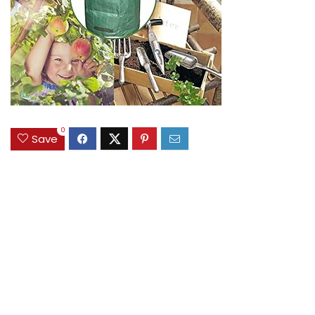
0
Save