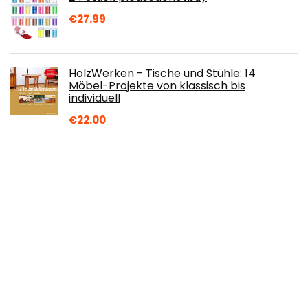
€
27.99
HolzWerken - Tische und Stühle: 14
Möbel-Projekte von klassisch bis
individuell
€
22.00
int!rend Aquarellpapier A6 300g - 60 Blatt
Aquarellblock inkl. Wassertankpinsel -
Papierblock für Aquarell Zeichnen…
€
11.99
Canon PG-540 BK Druckertinte Schwarz -
8 ml für PIXMA Tintenstrahldrucker
ORIGINAL
€
24.10