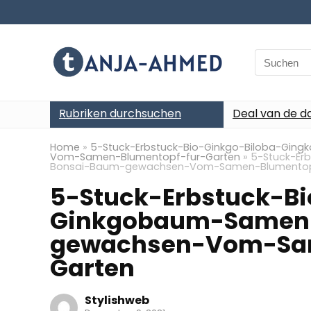
Search
for:
Rubriken durchsuchen
Deal van de d
Home
»
5-Stuck-Erbstuck-Bio-Ginkgo-Biloba-Gi
Vom-Samen-Blumentopf-fur-Garten
»
5-Stuck-Er
Bonsai-Baum-gewachsen-Vom-Samen-Blumentop
5-Stuck-Erbstuck-B
Ginkgobaum-Samen
gewachsen-Vom-Sam
Garten
Stylishweb