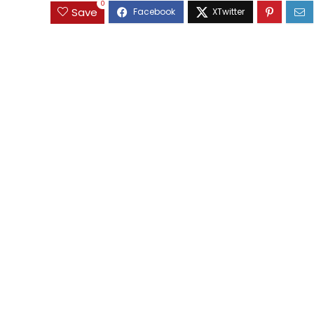
0
Save