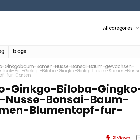
All categories
ag
blogs
ngko-Ginkgobaum-Samen-Nusse-Bonsai-Baum-gewachsen-
bstuck-Bio-Ginkgo-Biloba-Gingko-Ginkgobaum-Samen-Nuss
f-fur-Garten
io-Ginkgo-Biloba-Gingko
-Nusse-Bonsai-Baum-
en-Blumentopf-fur-
2
Views