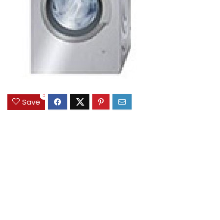
0
Save