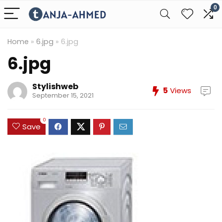
0
Home
»
6.jpg
»
6.jpg
6.jpg
Stylishweb
5
Views
September 15, 2021
0
Save