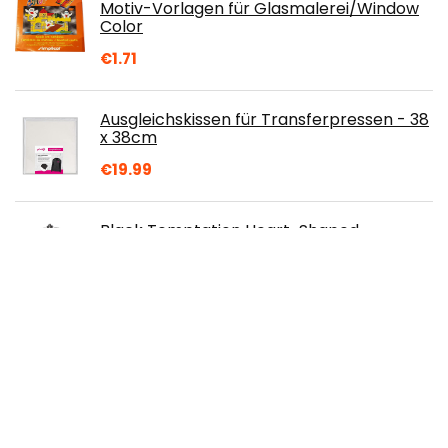
Motiv-Vorlagen für Glasmalerei/Window
Color
€
1.71
Ausgleichskissen für Transferpressen - 38
x 38cm
€
19.99
Black Temptation Heart-Shaped
Frames/Creative Photo/Album
Frame/Kinderbilderrahmen-Weiß-2
€
33.91
Joejis 60 holzstäbchen Stück lange
Rundhölzer unbehandeltes Bambusholz
Holzstab Bastelhölzer Basteln
Bastelbedarf (6 mm…
€
7.88