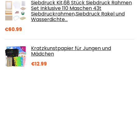
Siebdruck Kit,68 Stück Siebdruck Rahmen
Set Inklusive 110 Maschen 43t
Siebdruckrahmen,Siebdruck Rakel und
Wasserdichte…
€
60.99
Kratzkunstpapier für Jungen und
Mädchen
€
12.99
icyant Hängendes Kräuter-Trockennetz
6-lagiger Pflanzennetz-Trockenständer
Für Kräuter, Blumen, Zwiebeln, Fische…
€
19.99
Kerzenfarben, Farbstoff für die
Kerzenherstellung, Färben für Wachs, DIY
Kerzen, Wachsfarbstoff für Sojawachs…