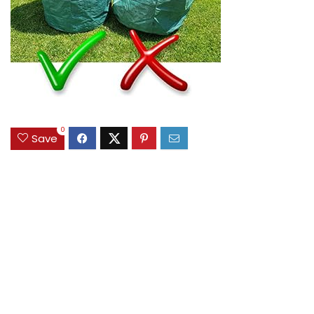
0
Save