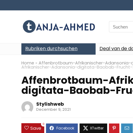
Search
for:
Rubriken durchsuchen
Deal van de d
Home
»
Affenbrotbaum-Afrikanischer-Adansonia-
Afrikanischer-Adansonia-digitata-Baobab-Frucht
Affenbrotbaum-Afri
digitata-Baobab-Fr
Stylishweb
December 9, 2021
0
Save