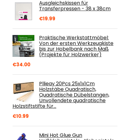
Ausgleichskissen für
Transferpressen - 38 x 38cm
€
19.99
Praktische Werkstattmöbel:
Von der ersten Werkzeugkiste
bis zur Hobelbank nach Maß
(Projekte für Holzwerker)
€
34.00
Pllieay 20Pcs 25x1x1Cm
Holzstäbe Quadratisch,
Quadratische Dübelstangen,
Unvollendete quadratische
Holzstiftstifte für…
€
10.99
Mini Hot Glue Gun