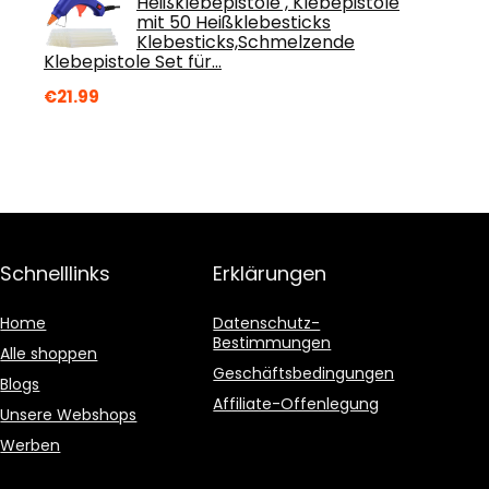
Heißklebepistole , Klebepistole
mit 50 Heißklebesticks
Klebesticks,Schmelzende
Klebepistole Set für…
€
21.99
Schnelllinks
Erklärungen
Home
Datenschutz-
Bestimmungen
Alle shoppen
Geschäftsbedingungen
Blogs
Affiliate-Offenlegung
Unsere Webshops
Werben