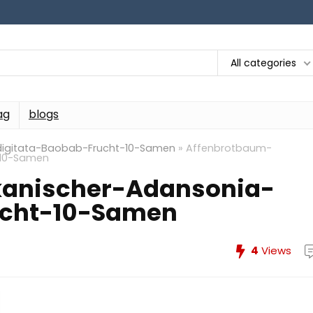
All categories
ag
blogs
digitata-Baobab-Frucht-10-Samen
»
Affenbrotbaum-
-10-Samen
kanischer-Adansonia-
ucht-10-Samen
4
Views