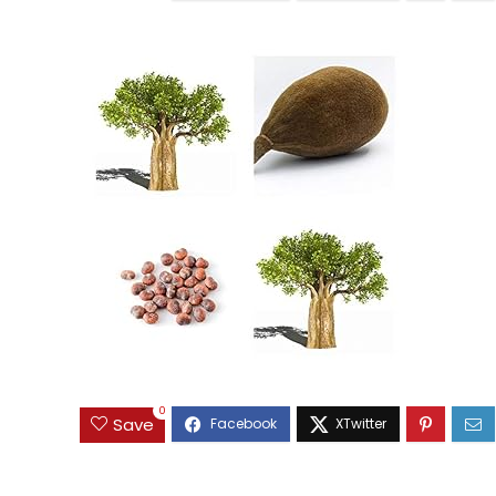
0
Save