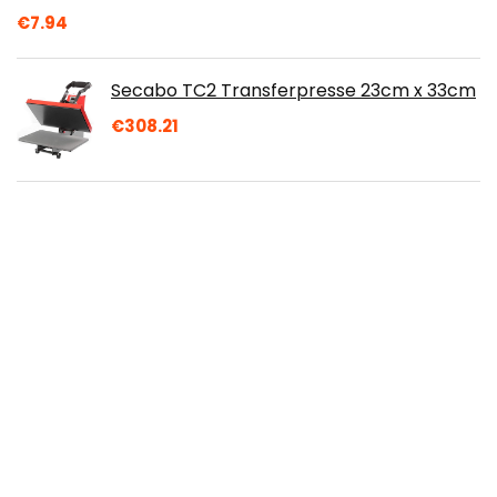
€
7.94
Secabo TC2 Transferpresse 23cm x 33cm
€
308.21
Youdoit Duftstoff für Kerzen 27 ml
Zuckerwatte Duft + Weiß-Golden Schnur
15 m
€
8.78
Ausgleichskissen für Transferpressen - 38
x 38cm
€
19.99