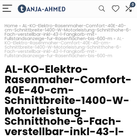
0
Home
»
AL-KO-Elektro-Rasenmaher-Comfort-40E-40-
cm-Schnittbreite-1400-W-Motorleistung-Schnitthohe-6-
Fach-verstellbar-inkl-43-l-Fangkorb-mit-
Fullstandsanzeige-fur-Rasenflachen-bis-600-m
»
AL-
KO-Elektro-Rasenmaher-Comfort-40E-40-cm-
Schnittbreite-1400-W-Motorleistung-Schnitthohe-6-
Fach-verstellbar-inkl-43-l-Fangkorb-mit-
Fullstandsanzeige-fur-Rasenflachen-bis-600-m
AL-KO-Elektro-
Rasenmaher-Comfort-
40E-40-cm-
Schnittbreite-1400-W-
Motorleistung-
Schnitthohe-6-Fach-
verstellbar-inkl-43-l-