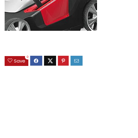
0
Save