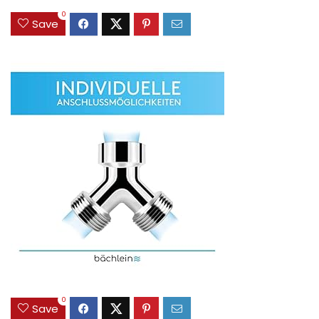
0
Save
0
Save