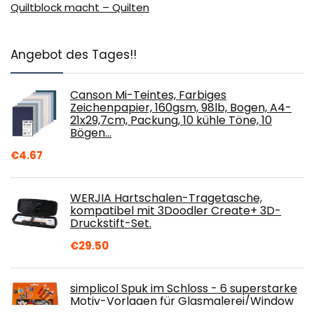
Quiltblock macht – Quilten
Angebot des Tages!!
Canson Mi-Teintes, Farbiges
Zeichenpapier, 160gsm, 98lb, Bogen, A4-
21x29,7cm, Packung, 10 kühle Töne, 10
Bögen…
€
4.67
WERJIA Hartschalen-Tragetasche,
kompatibel mit 3Doodler Create+ 3D-
Druckstift-Set.
€
29.50
simplicol Spuk im Schloss - 6 superstarke
Motiv-Vorlagen für Glasmalerei/Window
Color