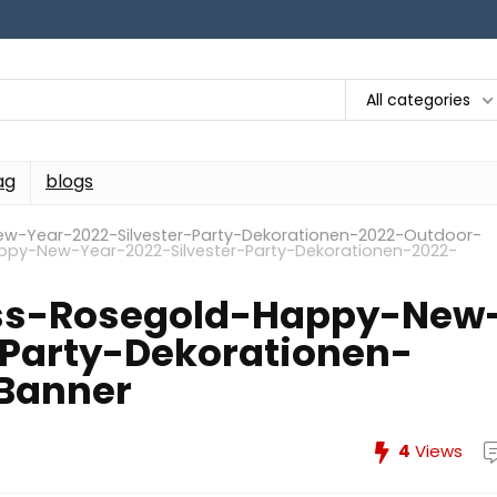
All categories
ag
blogs
w-Year-2022-Silvester-Party-Dekorationen-2022-Outdoor-
py-New-Year-2022-Silvester-Party-Dekorationen-2022-
ss-Rosegold-Happy-New
-Party-Dekorationen-
-Banner
4
Views