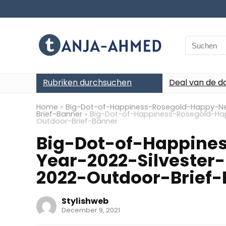
Search
for:
Rubriken durchsuchen
Deal van de d
Home
»
Big-Dot-of-Happiness-Rosegold-Happy-Ne
Brief-Banner
»
Big-Dot-of-Happiness-Rosegold-Hap
Outdoor-Brief-Banner
Big-Dot-of-Happine
Year-2022-Silvester
2022-Outdoor-Brief
Stylishweb
December 9, 2021