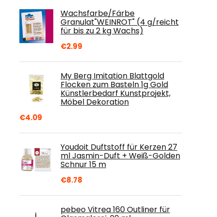
Wachsfarbe/Färbe
Granulat"WEINROT" (4 g/reicht
für bis zu 2 kg Wachs)
€
2.99
My Berg Imitation Blattgold
Flocken zum Basteln 1g Gold
Künstlerbedarf Kunstprojekt,
Möbel Dekoration
€
4.09
Youdoit Duftstoff für Kerzen 27
ml Jasmin-Duft + Weiß-Golden
Schnur 15 m
€
8.78
pebeo Vitrea 160 Outliner für