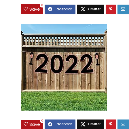
0
Save
0
Save