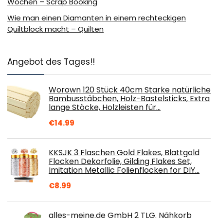
Wochen – Scrap Booking
Wie man einen Diamanten in einem rechteckigen
Quiltblock macht – Quilten
Angebot des Tages!!
Worown 120 Stück 40cm Starke natürliche
Bambusstäbchen, Holz-Bastelsticks, Extra
lange Stöcke, Holzleisten für…
€
14.99
KKSJK 3 Flaschen Gold Flakes, Blattgold
Flocken Dekorfolie, Gilding Flakes Set,
Imitation Metallic Folienflocken for DIY…
€
8.99
alles-meine.de GmbH 2 TLG. Nähkorb