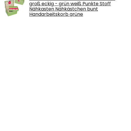
groß eckig - grün weiß Punkte Stoff
Nähkasten Nähkästchen bunt
Handarbeitskorb grüne
€
45.99
Wachsfarbe/Färbe Granulat"WEINROT" (4
g/reicht für bis zu 2 kg Wachs)
€
2.99
Belle Vous Natürliche Rundstab Holz
Holzstäbe zum Basteln (200er Pack) - 18
cm - Extra Lange Unbearbeitete
Holzdübel 5…
€
15.49