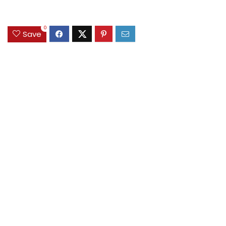
0
Save