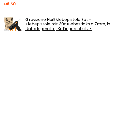
€
8.50
Gravizone Heißklebepistole Set -
Klebepistole mit 30x Klebesticks ø 7mm, 1x
Unterlegmatte, 3x Fingerschutz -
Heißkleber…
€
12.99
Secabo TC2 Transferpresse 23cm x 33cm
€
308.21
Beito 12pcs Halloween Fledermäuse
Dekoration beängstigende Schwarze
Fledermäuse für Partydekoration hängen
€
11.08