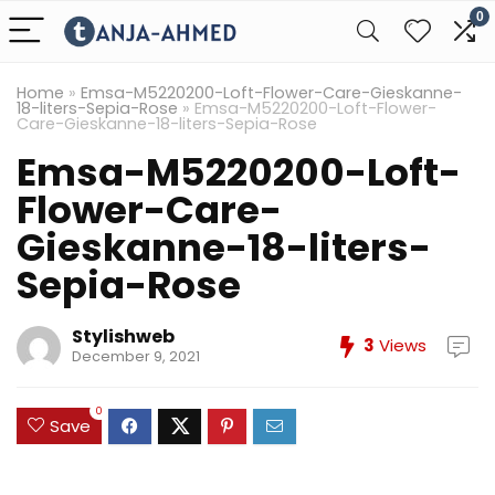
0
Home
»
Emsa-M5220200-Loft-Flower-Care-Gieskanne-
18-liters-Sepia-Rose
»
Emsa-M5220200-Loft-Flower-
Care-Gieskanne-18-liters-Sepia-Rose
Emsa-M5220200-Loft-
Flower-Care-
Gieskanne-18-liters-
Sepia-Rose
Stylishweb
3
Views
December 9, 2021
0
Save