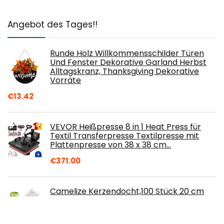
Angebot des Tages!!
Runde Holz Willkommensschilder Türen
Und Fenster Dekorative Garland Herbst
Alltagskranz, Thanksgiving Dekorative
Vorräte
€
13.42
VEVOR Heißpresse 8 in 1 Heat Press für
Textil Transferpresse Textilpresse mit
Plattenpresse von 38 x 38 cm…
€
371.00
Camelize Kerzendocht,100 Stück 20 cm
Dochte für Kerzen mit 100tück Fuß und
Dochthalter,Runddochte Candle Wick für
Kerzen…