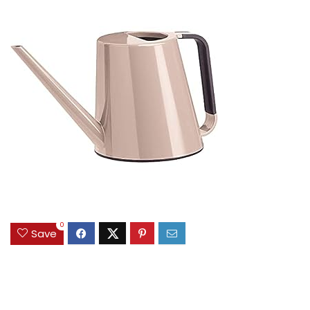
0
Save