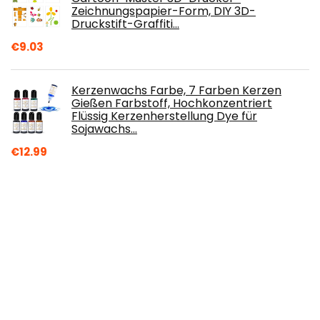
Zeichnungspapier-Form, DIY 3D-
Druckstift-Graffiti…
€
9.03
Kerzenwachs Farbe, 7 Farben Kerzen
Gießen Farbstoff, Hochkonzentriert
Flüssig Kerzenherstellung Dye für
Sojawachs…
€
12.99
LINGLAN Holz-Stäbchen für Heimwerker,
Bambus-Dübel, Rattan-Öl-Diffusor, 50
Stück (30cm/6mm)
€
8.99
Kerzenfarben, Farbstoff für die
Kerzenherstellung, Färben für Wachs, DIY
Kerzen, Wachsfarbstoff für Sojawachs…