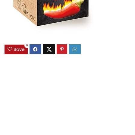
0
Save