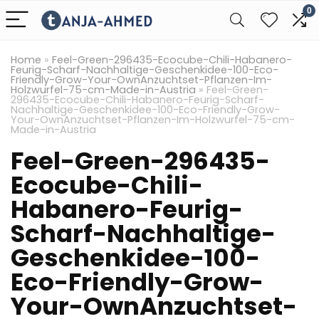
0
Home
»
Feel-Green-296435-Ecocube-Chili-Habanero-
Feurig-Scharf-Nachhaltige-Geschenkidee-100-Eco-
Friendly-Grow-Your-OwnAnzuchtset-Pflanzen-Im-
Holzwurfel-75-cm-Made-in-Austria
»
Feel-Green-
296435-Ecocube-Chili-Habanero-Feurig-Scharf-
Nachhaltige-Geschenkidee-100-Eco-Friendly-Grow-
Your-OwnAnzuchtset-Pflanzen-Im-Holzwurfel-75-cm-
Made-in-Austria
Feel-Green-296435-
Ecocube-Chili-
Habanero-Feurig-
Scharf-Nachhaltige-
Geschenkidee-100-
Eco-Friendly-Grow-
Your-OwnAnzuchtset-