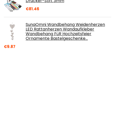
Drucker-Stift 3mm
€
81.46
SunaOmni Wandbehang Weidenherzen
LED Rattanherzen Wandaufkleber
Wandbehang FüR Hochzeitsfeier
Ornamente Bastelgeschenke…
€
9.87
Mendi 100 Holzstäbe Rundholz 20 cm
rundhölzer holzstäbchen holzstab runde
stäbe um basteln holzstange stäbchen
€
10.99
Kerzenwachs Farbe Set - 18 Farben
Flüssiger Kerzenwachs Farbstoff für Die
Kerzenherstellung, Hochkonzentrierter…
€
8.60