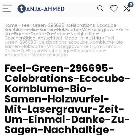
0
Home
»
Feel-Green-296695-Celebrations-Ecocube-
Kornblume-Bio-Samen-Holzwurfel-Mit-Lasergravur-Zeit-
Um-Einmal-Danke-Zu-Sagen-Nachhaltige-
Geschenkidee-Anzuchtset-Made-in-Austria
»
Feel-
Green-296695-Celebrations-Ecocube-Kornblume-Bio-
Samen-Holzwurfel-Mit-Lasergravur-Zeit-Um-Einmal-
Danke-Zu-Sagen-Nachhaltige-Geschenkidee-
Anzuchtset-Made-in-Austria
Feel-Green-296695-
Celebrations-Ecocube-
Kornblume-Bio-
Samen-Holzwurfel-
Mit-Lasergravur-Zeit-
Um-Einmal-Danke-Zu-
Sagen-Nachhaltige-