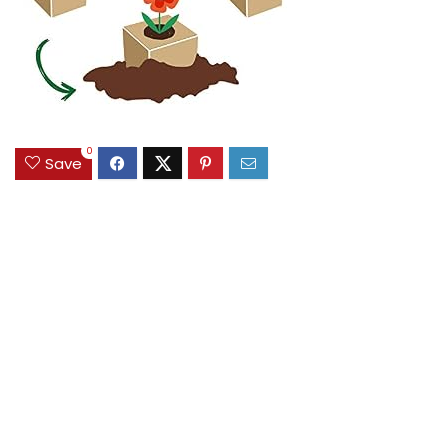
0
Save