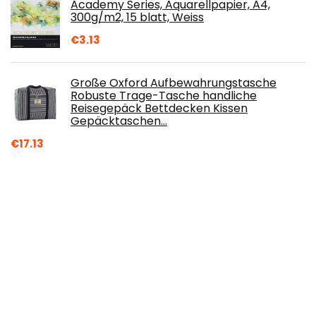
Academy Series, Aquarellpapier, A4,
300g/m2, 15 blatt, Weiss
€
3.13
Große Oxford Aufbewahrungstasche
Robuste Trage-Tasche handliche
Reisegepäck Bettdecken Kissen
Gepäcktaschen…
€
17.13
Epson EPT664BK/C/M/Y Tintenpatronen,
4 Stück
€
42.44
Hanes Ultimate Herren Boxershorts
Ultimate Big Tartan 2er-Pack
€
17.25