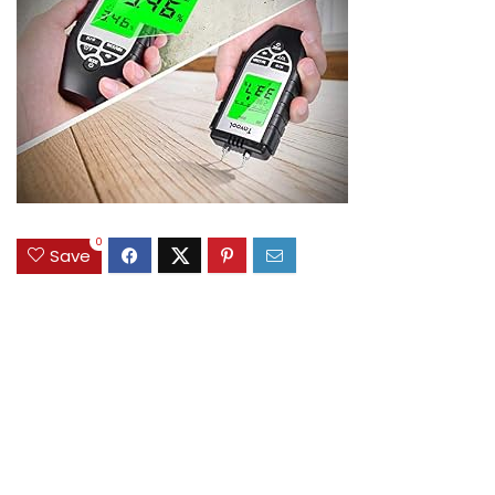
0
Save