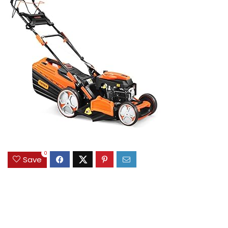
0
Save