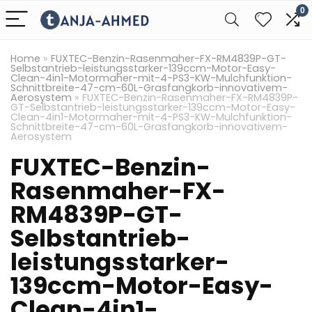
0
Home
»
FUXTEC-Benzin-Rasenmaher-FX-RM4839P-GT-
Selbstantrieb-leistungsstarker-139ccm-Motor-Easy-
Clean-4in1-Motormaher-mit-4-PS3-KW-Mulchfunktion-
Schnittbreite-47-cm-60L-Grasfangkorb-innovativem-
Aerosystem
»
FUXTEC-Benzin-Rasenmaher-FX-RM4839P-
GT-Selbstantrieb-leistungsstarker-139ccm-Motor-Easy-
Clean-4in1-Motormaher-mit-4-PS3-KW-Mulchfunktion-
Schnittbreite-47-cm-60L-Grasfangkorb-innovativem-
Aerosystem
FUXTEC-Benzin-
Rasenmaher-FX-
RM4839P-GT-
Selbstantrieb-
leistungsstarker-
139ccm-Motor-Easy-
Clean-4in1-