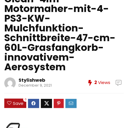
Motormaher-mit-4-
PS3-KW-
Mulchfunktion-
Schnittbreite-47-cm-
60L-Grasfangkorb-
innovativem-
Aerosystem
Stylishweb
2
Views
December 9, 2021
0
Save