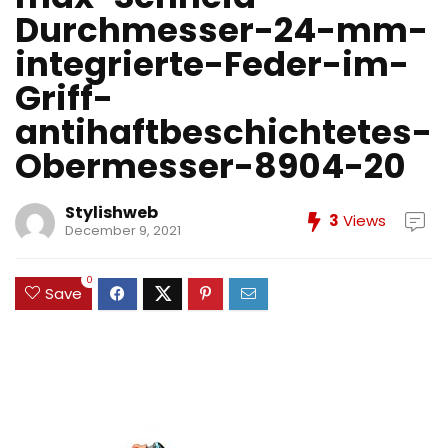
Durchmesser-24-mm-
integrierte-Feder-im-
Griff-
antihaftbeschichtetes-
Obermesser-8904-20
Stylishweb
3
Views
December 9, 2021
0
Save