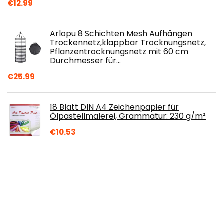
€
12.99
Arlopu 8 Schichten Mesh Aufhängen
Trockennetz,klappbar Trocknungsnetz,
Pflanzentrocknungsnetz mit 60 cm
Durchmesser für…
€
25.99
18 Blatt DIN A4 Zeichenpapier für
Ölpastellmalerei, Grammatur: 230 g/m²
€
10.53
NSXIN 3D Silikonform Weihnachten
Kerzenform DIY Schneemann Gießform
Fondant Silikon Form Kerzengießform für
die…
€
15.99