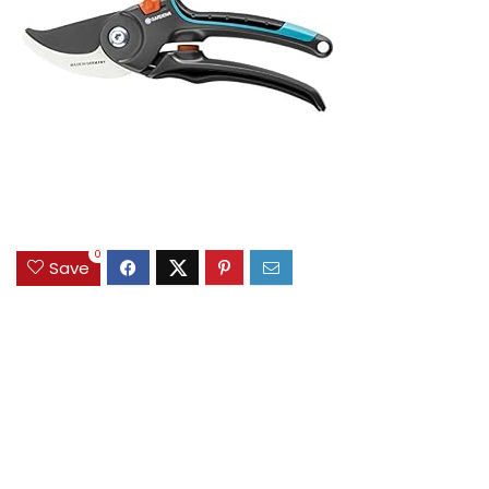
0
Save