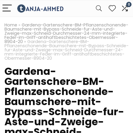
0
Home
»
Gardena-Gartenschere-BM-Pflanzenschonende-
Baumschere-mit-Bypass-Schneide-fur-Aste-und-
Zweige-max-Schneid-Durchmesser-24-mm-integrierte-
Feder-im-Griff-antihaftbeschichtetes-Obermesser-
8904-20
»
Gardena-Gartenschere-BM-
Pflanzenschonende-Baumschere-mit-Bypass-Schneide-
fur-Aste-und-Zweige-max-Schneid-Durchmesser-24-
mm-integrierte-Feder-im-Griff-antihaftbeschichtetes-
Obermesser-8904-20
Gardena-
Gartenschere-BM-
Pflanzenschonende-
Baumschere-mit-
Bypass-Schneide-fur-
Aste-und-Zweige-
max-Schneid-