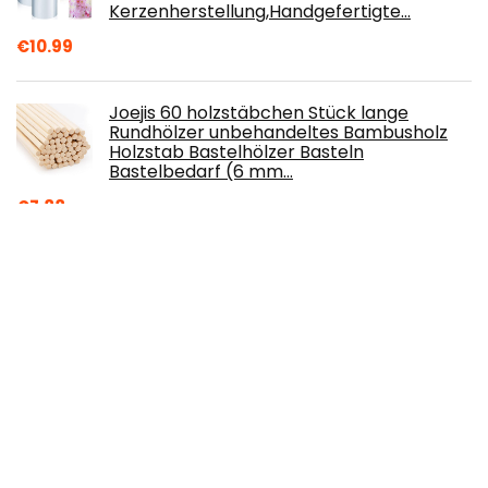
Kerzenherstellung,Handgefertigte…
€
10.99
Joejis 60 holzstäbchen Stück lange
Rundhölzer unbehandeltes Bambusholz
Holzstab Bastelhölzer Basteln
Bastelbedarf (6 mm…
€
7.88
Sojawachs 2.500 g in perlen. Für
ökologisch Kerzen und Naturkosmetik.
€
29.95
Worown 120 Stück 40cm Starke natürliche
Bambusstäbchen, Holz-Bastelsticks, Extra
lange Stöcke, Holzleisten für…
€
14.99