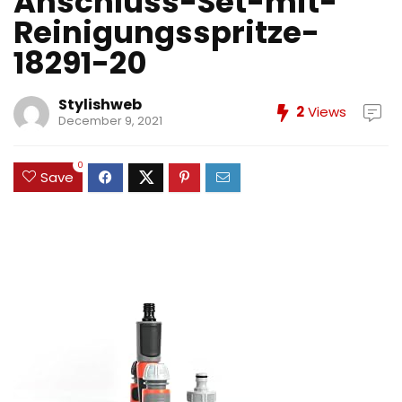
Anschluss-Set-mit-
Reinigungsspritze-
18291-20
Stylishweb
2
Views
December 9, 2021
0
Save