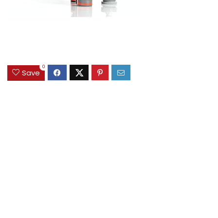
0
Save